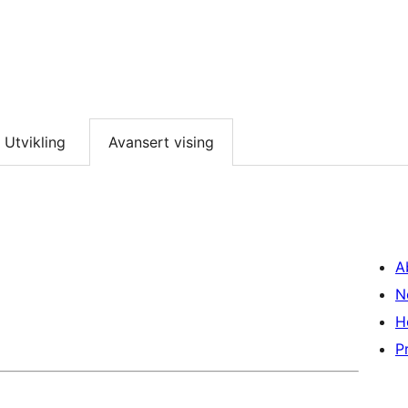
Utvikling
Avansert vising
A
N
H
P