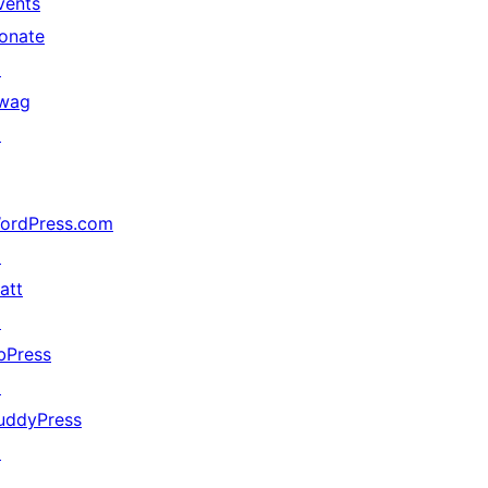
vents
onate
↗
wag
↗
ordPress.com
↗
att
↗
bPress
↗
uddyPress
↗