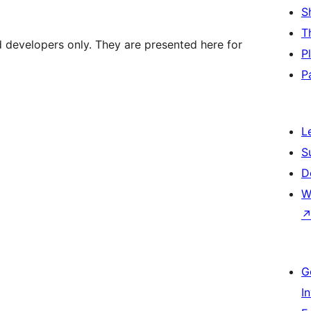
S
T
d developers only. They are presented here for
P
P
L
S
D
W
G
I