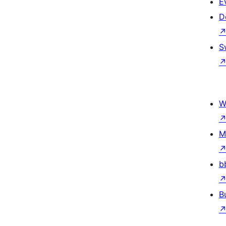
E
D
S
W
M
b
B