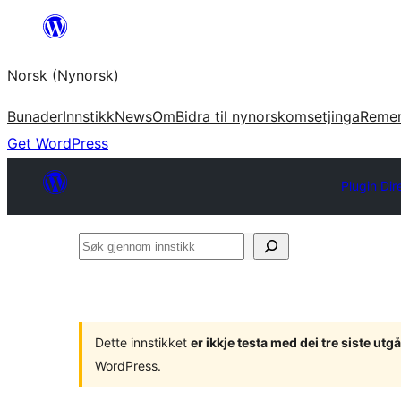
Skip
to
Norsk (Nynorsk)
content
Bunader
Innstikk
News
Om
Bidra til nynorskomsetjinga
Reme
Get WordPress
Plugin Dir
Søk
gjennom
innstikk
Dette innstikket
er ikkje testa med dei tre siste u
WordPress.