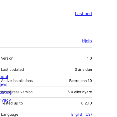
Last ned
Hjelp
Om
Version
1.0
Last updated
3 år
sidan
bout
Active installations
Færre enn 10
ews
osting
WordPress version
6.0 eller nyare
rivacy
Tested up to
6.2.10
Language
English (US)