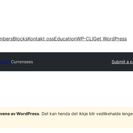
mbers
Blocks
Kontakt oss
Education
WP-CLI
Get WordPress
ectory
Currensees
Submit a p
tgåvene av WordPress
. Det kan henda det ikkje blir vedlikehalde len