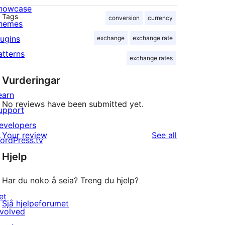
howcase
Tags
conversion
currency
hemes
lugins
exchange
exchange rate
atterns
exchange rates
Vurderingar
earn
No reviews have been submitted yet.
upport
evelopers
reviews
Your review
See all
ordPress.tv
↗
Hjelp
Har du noko å seia? Treng du hjelp?
et
Sjå hjelpeforumet
nvolved