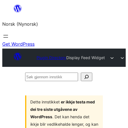
Skip
to
Norsk (Nynorsk)
content
Get WordPress
Plugin Directory
Display Feed Widget
Søk
gjennom
innstikk
Dette innstikket
er ikkje testa med
dei tre siste utgåvene av
WordPress
. Det kan henda det
ikkje blir vedlikehalde lenger, og kan