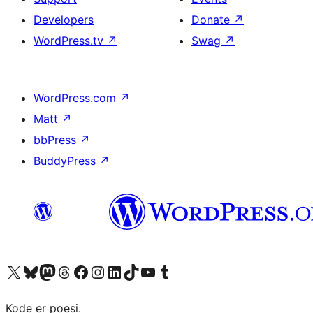
Developers
Donate
↗
WordPress.tv
↗
Swag
↗
WordPress.com
↗
Matt
↗
bbPress
↗
BuddyPress
↗
Visit our X (formerly Twitter) account
Visit our Bluesky account
Visit our Mastodon account
Visit our Threads account
Visit our Facebook page
Visit our Instagram account
Visit our LinkedIn account
Visit our TikTok account
Visit our YouTube channel
Visit our Tumblr account
Kode er poesi.