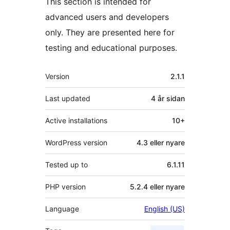
This section is intended for
advanced users and developers
only. They are presented here for
testing and educational purposes.
Om
Version
2.1.1
Last updated
4 år
sidan
Active installations
10+
WordPress version
4.3 eller nyare
Tested up to
6.1.11
PHP version
5.2.4 eller nyare
Language
English (US)