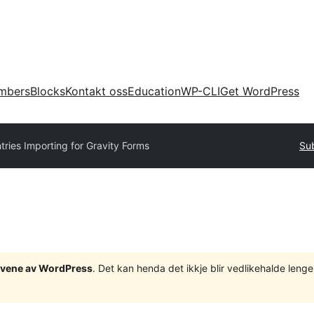
mbers
Blocks
Kontakt oss
Education
WP-CLI
Get WordPress
tries Importing for Gravity Forms
Sub
tgåvene av WordPress
. Det kan henda det ikkje blir vedlikehalde len