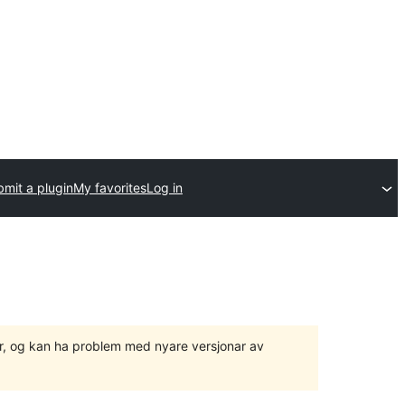
mit a plugin
My favorites
Log in
ger, og kan ha problem med nyare versjonar av