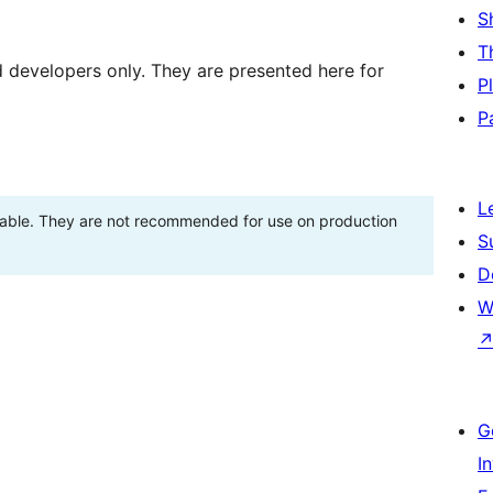
S
T
d developers only. They are presented here for
P
P
L
stable. They are not recommended for use on production
S
D
W
G
I