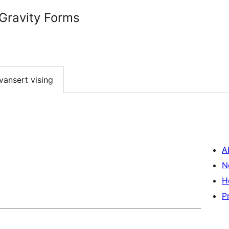
 Gravity Forms
vansert vising
A
N
H
P