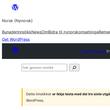
Skip
to
Norsk (Nynorsk)
content
Bunader
Innstikk
News
Om
Bidra til nynorskomsetjinga
Reme
Get WordPress
Plugin Directory
En
Søk
gjennom
innstikk
Dette innstikket
er ikkje testa med dei tre siste u
WordPress.