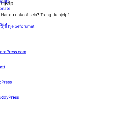
vents
Hjelp
reviews
onate
Har du noko å seia? Treng du hjelp?
↗
wag
Sjå hjelpeforumet
↗
ordPress.com
↗
att
↗
bPress
↗
uddyPress
↗