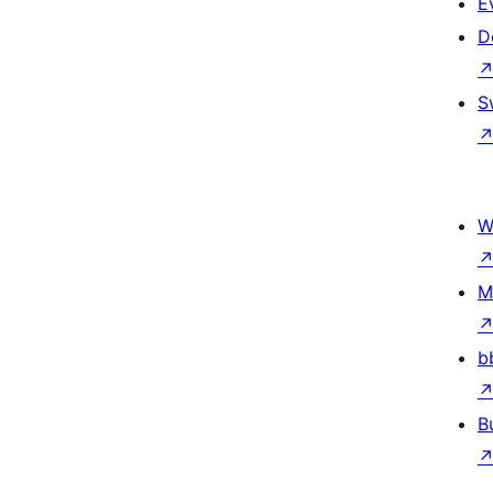
E
D
S
W
M
b
B