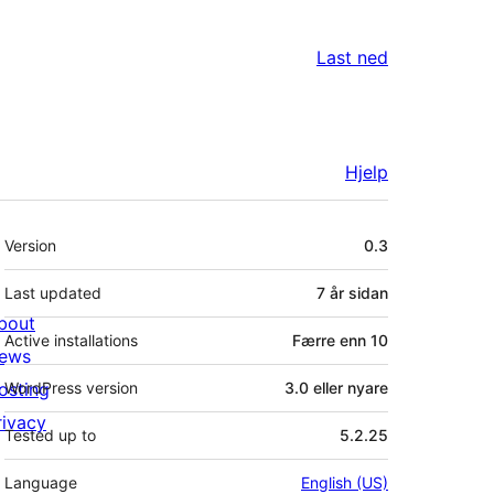
Last ned
Hjelp
Om
Version
0.3
Last updated
7 år
sidan
bout
Active installations
Færre enn 10
ews
osting
WordPress version
3.0 eller nyare
rivacy
Tested up to
5.2.25
Language
English (US)