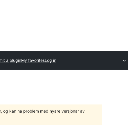
it a plugin
My favorites
Log in
ger, og kan ha problem med nyare versjonar av