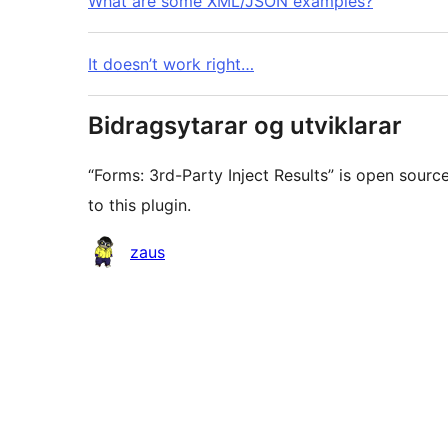
What are some XML/JSON examples?
It doesn’t work right…
Bidragsytarar og utviklarar
“Forms: 3rd-Party Inject Results” is open sour
to this plugin.
Contributors
zaus