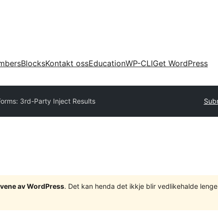
mbers
Blocks
Kontakt oss
Education
WP-CLI
Get WordPress
Forms: 3rd-Party Inject Results
Subm
tgåvene av WordPress
. Det kan henda det ikkje blir vedlikehalde len