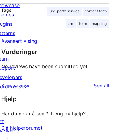
howcase
Tags
3rd-party service
contact form
hemes
lugins
crm
form
mapping
atterns
Avansert vising
Vurderingar
earn
No reviews have been submitted yet.
upport
evelopers
reviews
Your review
See all
ordPress.tv
↗
Hjelp
Har du noko å seia? Treng du hjelp?
et
Sjå hjelpeforumet
nvolved