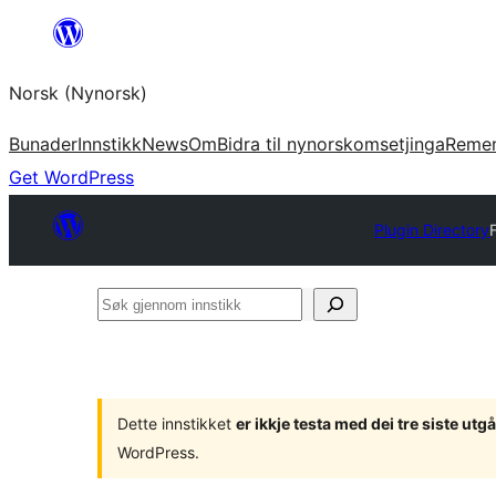
Skip
to
Norsk (Nynorsk)
content
Bunader
Innstikk
News
Om
Bidra til nynorskomsetjinga
Reme
Get WordPress
Plugin Directory
Søk
gjennom
innstikk
Dette innstikket
er ikkje testa med dei tre siste u
WordPress.