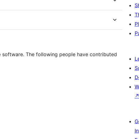
S
T
P
P
ce software. The following people have contributed
L
S
D
W
G
I