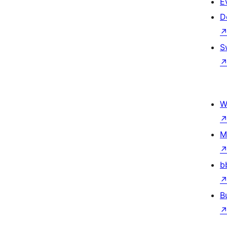
E
D
S
W
M
b
B