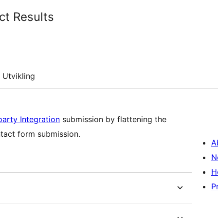
ct Results
Utvikling
arty Integration
submission by flattening the
ntact form submission.
A
N
H
P