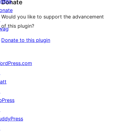
vents
Donate
onate
Would you like to support the advancement
↗
of this plugin?
wag
↗
Donate to this plugin
ordPress.com
↗
att
↗
bPress
↗
uddyPress
↗