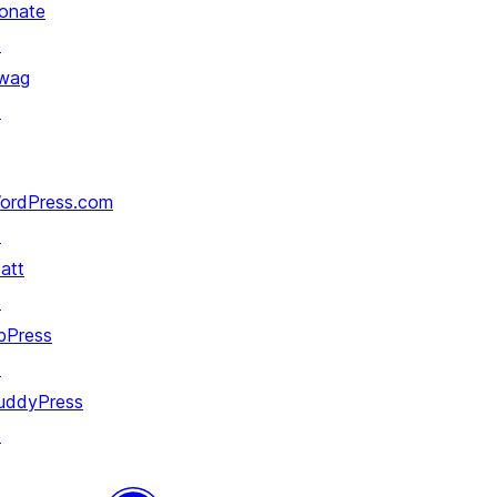
onate
↗
wag
↗
ordPress.com
↗
att
↗
bPress
↗
uddyPress
↗