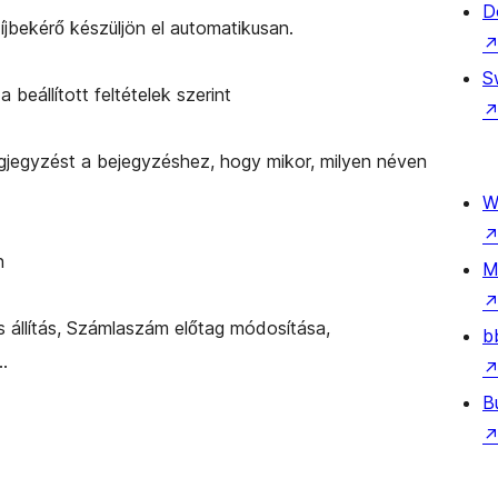
D
íjbekérő készüljön el automatikusan.
S
 beállított feltételek szerint
gjegyzést a bejegyzéshez, hogy mikor, milyen néven
W
n
M
cs állítás, Számlaszám előtag módosítása,
b
…
B