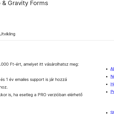
go & Gravity Forms
Utvikling
000 Ft-ért, amelyet itt vásárolhatsz meg:
A
N
és 1 év emailes support is jár hozzá
H
shoz.
P
kkor is, ha esetleg a PRO verzióban elérhető
S