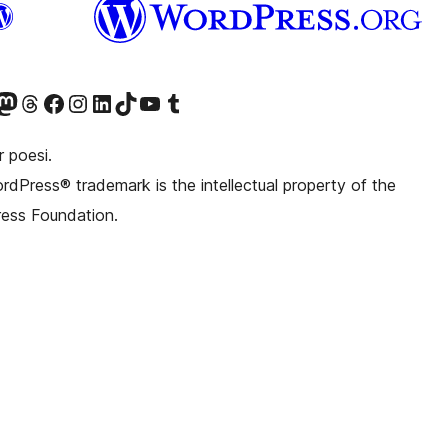
witter) account
r Bluesky account
sit our Mastodon account
Visit our Threads account
Visit our Facebook page
Visit our Instagram account
Visit our LinkedIn account
Visit our TikTok account
Visit our YouTube channel
Visit our Tumblr account
 poesi.
dPress® trademark is the intellectual property of the
ess Foundation.