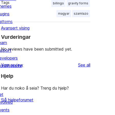
Tags
billingo
gravity forms
hemes
lugins
magyar
szamlazo
atterns
Avansert vising
Vurderingar
earn
No reviews have been submitted yet.
upport
evelopers
reviews
Your review
See all
ordPress.tv
↗
Hjelp
Har du noko å seia? Treng du hjelp?
et
Sjå hjelpeforumet
nvolved
vents