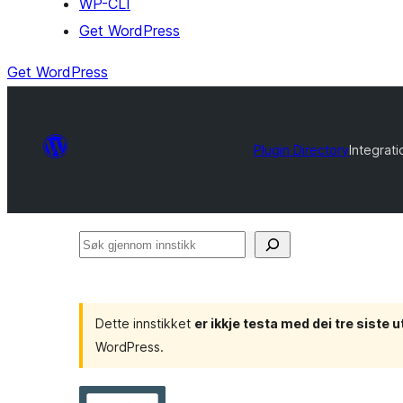
WP-CLI
Get WordPress
Get WordPress
Plugin Directory
Integrati
Søk
gjennom
innstikk
Dette innstikket
er ikkje testa med dei tre sist
WordPress.