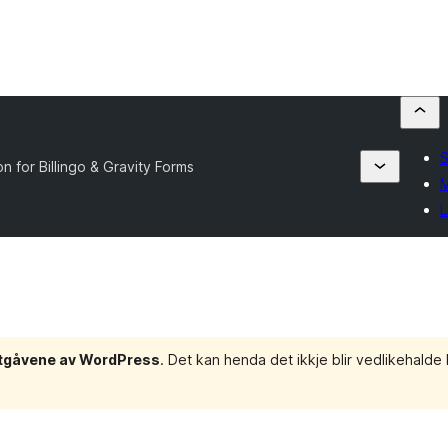
S
on for Billingo & Gravity Forms
M
L
e utgåvene av WordPress
. Det kan henda det ikkje blir vedlikehald