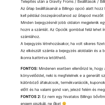
Telepítés után a Gravity Froms / Beállítások / Bil
Az űrlap beállításainál a Billingo opció alatt hozz
kell például összepárosítanod az űrlapod mezőit
Minden bejegyzésnél jobb oldalon megjelenik eg
hozni a számlát. Az Opciók gombbal felül lehet í
számlához.
A bejegyzés létrehozásakor, ha volt sikeres fize
Az elkészült számla a bejegyzés aloldalán és a 
ikonra kattintva letölthető.
FONTOS:
Mindenen esetben ellenőrizd le, hogy a
könyvelőddel, neki is megfelelnek e a generált s
különböző áfakulcsok, termékvariációk, kuponok 
előtt és ha valami gond van, jelezd felém és meg
FONTOS 2:
Ez nem egy hivatalos Billingo bővít
engem piszkálj, ne őket