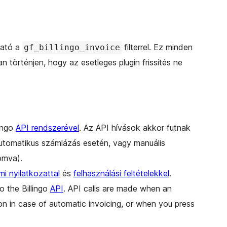
ható a
filterrel. Ez minden
gf_billingo_invoice
 történjen, hogy az esetleges plugin frissítés ne
ingo
API rendszerével
. Az API hívások akkor futnak
 automatikus számlázás esetén, vagy manuális
omva).
i nyilatkozattal
és
felhasználási feltételekkel
.
o the Billingo
API
. API calls are made when an
on in case of automatic invoicing, or when you press