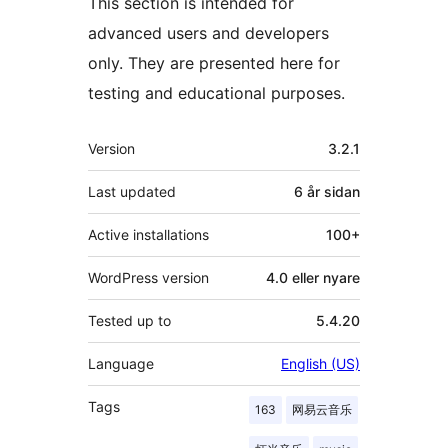
This section is intended for
advanced users and developers
only. They are presented here for
testing and educational purposes.
Om
Version
3.2.1
Last updated
6 år
sidan
Active installations
100+
WordPress version
4.0 eller nyare
Tested up to
5.4.20
Language
English (US)
Tags
163
网易云音乐