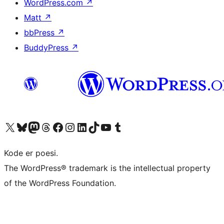
WordPress.com
↗
Matt
↗
bbPress
↗
BuddyPress
↗
Visit our X (formerly Twitter) account
Visit our Bluesky account
Visit our Mastodon account
Visit our Threads account
Visit our Facebook page
Visit our Instagram account
Visit our LinkedIn account
Visit our TikTok account
Visit our YouTube channel
Visit our Tumblr account
Kode er poesi.
The WordPress® trademark is the intellectual property
of the WordPress Foundation.