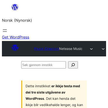
Skip
to
Norsk (Nynorsk)
content
Get WordPress
Plugin Directory
Netease Music
Søk
gjennom
innstikk
Dette innstikket
er ikkje testa med
dei tre siste utgåvene av
WordPress
. Det kan henda det
ikkje blir vedlikehalde lenger, og kan