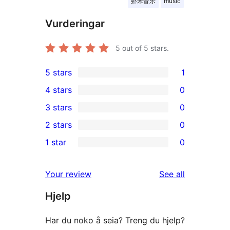
虾米音乐
music
Vurderingar
5
out of 5 stars.
5 stars
1
1
4 stars
0
5-
0
3 stars
0
star
4-
0
2 stars
0
review
star
3-
0
1 star
0
reviews
star
2-
0
reviews
star
1-
reviews
Your review
See all
reviews
star
Hjelp
reviews
Har du noko å seia? Treng du hjelp?