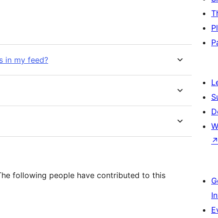
T
P
P
es in my feed?
L
S
D
W
The following people have contributed to this
G
I
E