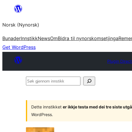
Skip
to
Norsk (Nynorsk)
content
Bunader
Innstikk
News
Om
Bidra til nynorskomsetjinga
Reme
Get WordPress
Plugin Direc
Søk
gjennom
innstikk
Dette innstikket
er ikkje testa med dei tre siste u
WordPress.