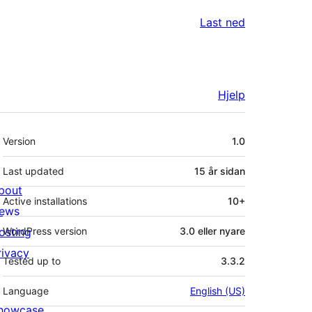
Last ned
Hjelp
Om
Version
1.0
Last updated
15 år
sidan
bout
Active installations
10+
ews
osting
WordPress version
3.0 eller nyare
rivacy
Tested up to
3.3.2
Language
English (US)
howcase