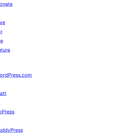
onate
↗
ive
or
he
uture
ordPress.com
↗
att
↗
bPress
↗
uddyPress