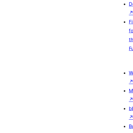
D
F
f
t
F
W
M
b
B