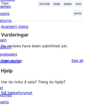
Tags
exclude
page
pages
post
hemes
lugins
posts
atterns
Avansert vising
Vurderingar
earn
No reviews have been submitted yet.
upport
evelopers
reviews
Your review
See all
ordPress.tv
↗
Hjelp
Har du noko å seia? Treng du hjelp?
et
Sjå hjelpeforumet
nvolved
vents