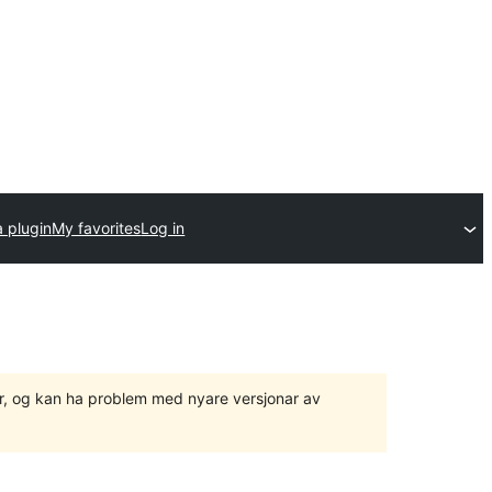
 plugin
My favorites
Log in
ger, og kan ha problem med nyare versjonar av