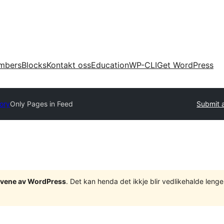
mbers
Blocks
Kontakt oss
Education
WP-CLI
Get WordPress
tory
Only Pages in Feed
Submit a
tgåvene av WordPress
. Det kan henda det ikkje blir vedlikehalde len