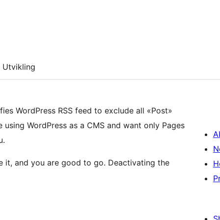
Utvikling
difies WordPress RSS feed to exclude all «Post»
are using WordPress as a CMS and want only Pages
A
u.
N
e it, and you are good to go. Deactivating the
H
P
S