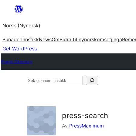
Skip
to
Norsk (Nynorsk)
content
Bunader
Innstikk
News
Om
Bidra til nynorskomsetjinga
Reme
Get WordPress
Plugin Directory
Søk
gjennom
innstikk
press-search
Av
PressMaximum