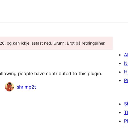
6, og kan ikkje lastast ned. Grunn: Brot på retningsliner.
A
N
H
lowing people have contributed to this plugin.
P
shrimp2t
S
T
P