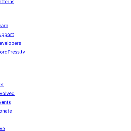
atterns
earn
upport
evelopers
ordPress.tv
↗
et
nvolved
vents
onate
↗
ive