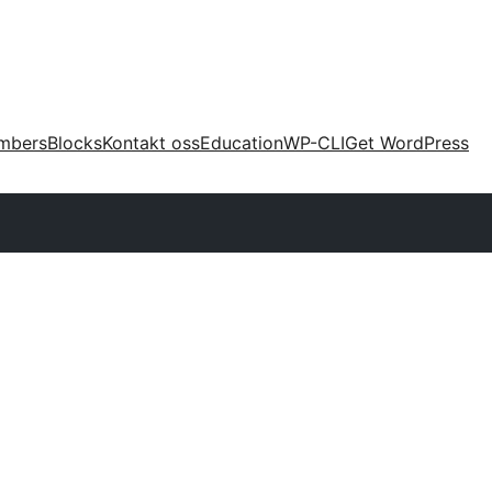
mbers
Blocks
Kontakt oss
Education
WP-CLI
Get WordPress