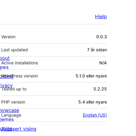
Hjelp
Om
Version
0.0.3
Last updated
7 år
sidan
bout
Active installations
N/A
ews
osting
WordPress version
5.1.0 eller nyare
rivacy
Tested up to
5.2.25
PHP version
5.4 eller nyare
howcase
Language
English (US)
hemes
lugins
Avansert vising