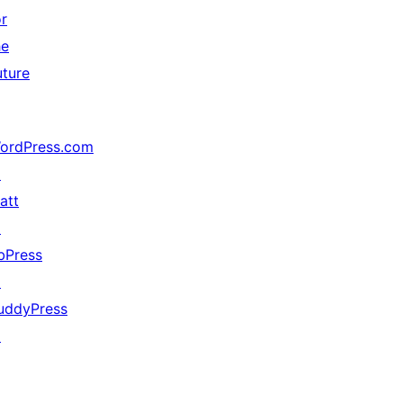
or
he
uture
ordPress.com
↗
att
↗
bPress
↗
uddyPress
↗