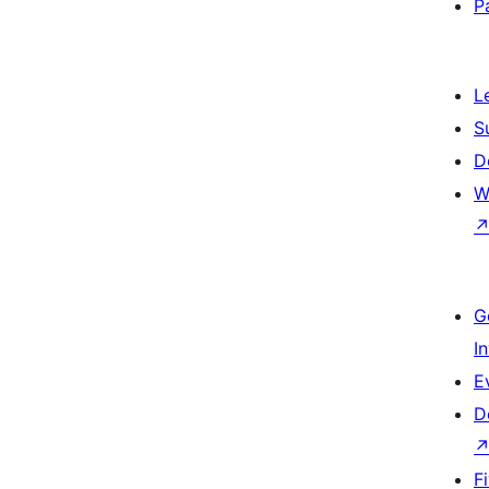
P
L
S
D
W
G
I
E
D
F