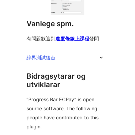
Vanlege spm.
有問題歡迎到
進度條線上課程
發問
綠界測試後台
Bidragsytarar og
utviklarar
“Progress Bar ECPay” is open
source software. The following
people have contributed to this
plugin.