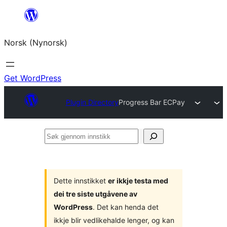
Skip
to
Norsk (Nynorsk)
content
Get WordPress
Plugin Directory
Progress Bar ECPay
Søk
gjennom
innstikk
Dette innstikket
er ikkje testa med
dei tre siste utgåvene av
WordPress
. Det kan henda det
ikkje blir vedlikehalde lenger, og kan