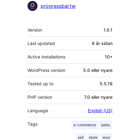
Contributors
progressbartw
Om
Version
1.0.1
Last updated
6 år
sidan
Active installations
10+
WordPress version
5.0 eller nyare
Tested up to
5.5.19
PHP version
7.0 eller nyare
Language
English (US)
Tags
e-commerce
sales
sell
store
woo