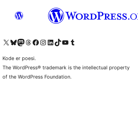
Visit our X (formerly Twitter) account
Visit our Bluesky account
Visit our Mastodon account
Visit our Threads account
Visit our Facebook page
Visit our Instagram account
Visit our LinkedIn account
Visit our TikTok account
Visit our YouTube channel
Visit our Tumblr account
Kode er poesi.
The WordPress® trademark is the intellectual property
of the WordPress Foundation.