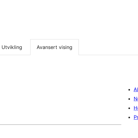
Utvikling
Avansert vising
A
N
H
P