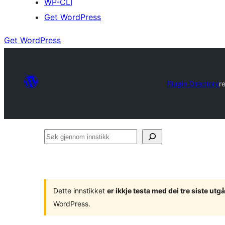
WP-CLI
Get WordPress
Get WordPress
Plugin Directory
r
Søk
gjennom
innstikk
Dette innstikket
er ikkje testa med dei tre siste u
WordPress.