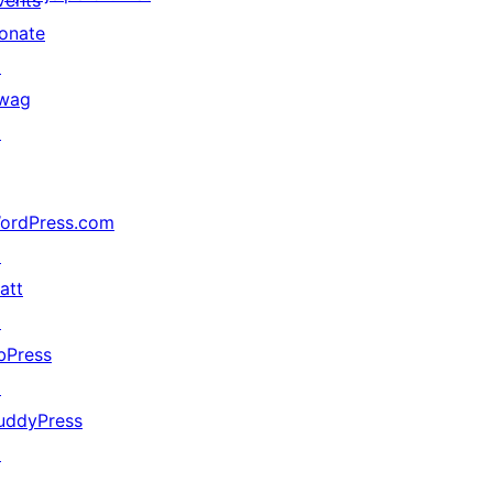
vents
onate
↗
wag
↗
ordPress.com
↗
att
↗
bPress
↗
uddyPress
↗