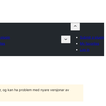
 plugin
Submit a plugin
ites
My favorites
Log in
ger, og kan ha problem med nyare versjonar av