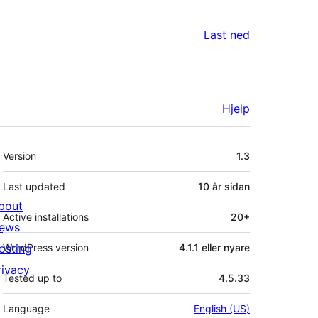
Last ned
Hjelp
Om
Version
1.3
Last updated
10 år
sidan
bout
Active installations
20+
ews
osting
WordPress version
4.1.1 eller nyare
rivacy
Tested up to
4.5.33
Language
English (US)