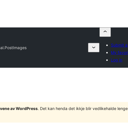
Submit a
eal.PostImages
My favor
Log in
tgåvene av WordPress
. Det kan henda det ikkje blir vedlikehalde len