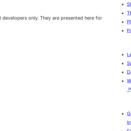
S
T
d developers only. They are presented here for
P
P
L
S
D
W
G
I