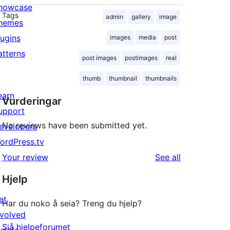
howcase
Tags
admin
gallery
image
hemes
lugins
images
media
post
atterns
post images
postimages
real
thumb
thumbnail
thumbnails
earn
Vurderingar
upport
No reviews have been submitted yet.
evelopers
ordPress.tv
reviews
↗
Your review
See all
Hjelp
et
Har du noko å seia? Treng du hjelp?
nvolved
Sjå hjelpeforumet