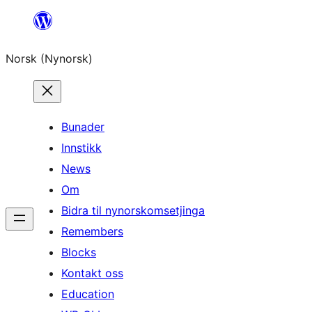
Skip
to
Norsk (Nynorsk)
content
Bunader
Innstikk
News
Om
Bidra til nynorskomsetjinga
Remembers
Blocks
Kontakt oss
Education