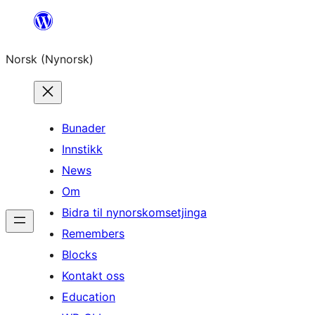
Skip
to
Norsk (Nynorsk)
content
Bunader
Innstikk
News
Om
Bidra til nynorskomsetjinga
Remembers
Blocks
Kontakt oss
Education