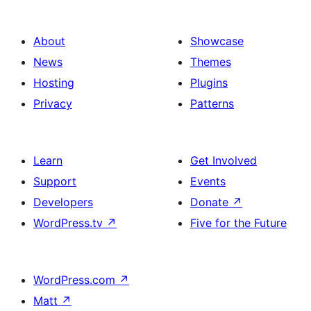
About
Showcase
News
Themes
Hosting
Plugins
Privacy
Patterns
Learn
Get Involved
Support
Events
Developers
Donate
↗
WordPress.tv
↗
Five for the Future
WordPress.com
↗
Matt
↗