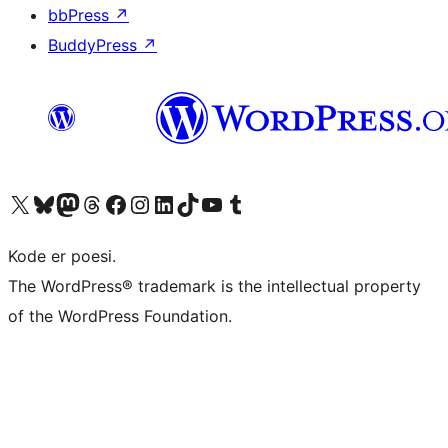
bbPress
↗
BuddyPress
↗
Visit our X (formerly Twitter) account
Visit our Bluesky account
Visit our Mastodon account
Visit our Threads account
Visit our Facebook page
Visit our Instagram account
Visit our LinkedIn account
Visit our TikTok account
Visit our YouTube channel
Visit our Tumblr account
Kode er poesi.
The WordPress® trademark is the intellectual property
of the WordPress Foundation.