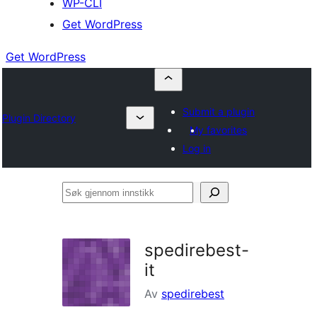
WP-CLI
Get WordPress
Get WordPress
Submit a plugin
Plugin Directory
My favorites
Log in
Søk
gjennom
innstikk
spedirebest-
it
Av
spedirebest