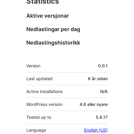
Statistics
Aktive versjonar
Nedlastingar per dag
Nedlastingshistorikk
Om
Version
0.0.1
Last updated
6 år
sidan
Active installations
N/A
WordPress version
4.6 eller nyare
Tested up to
5.6.17
Language
English (US)