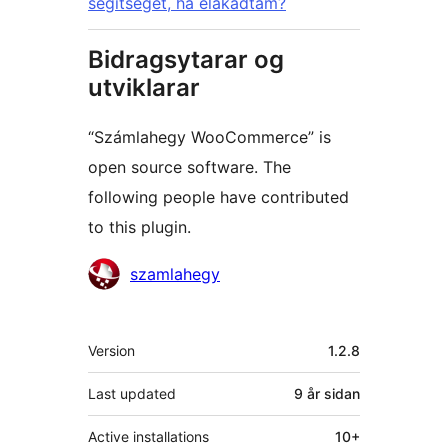
segítséget, ha elakadtam?
Bidragsytarar og
utviklarar
“Számlahegy WooCommerce” is
open source software. The
following people have contributed
to this plugin.
Contributors
szamlahegy
Om
Version
1.2.8
Last updated
9 år
sidan
Active installations
10+