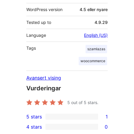
WordPress version
4.5 eller nyare
Tested up to
4.9.29
Language
English (US)
Tags
szamlazas
woocommerce
Avansert vising
Vurderingar
5
out of 5 stars.
5 stars
1
1
4 stars
0
5-
0