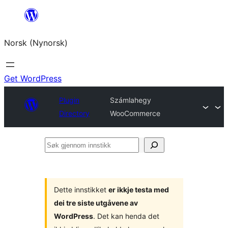
Skip
to
Norsk (Nynorsk)
content
Get WordPress
Plugin
Számlahegy
Directory
WooCommerce
Søk
gjennom
innstikk
Dette innstikket
er ikkje testa med
dei tre siste utgåvene av
WordPress
. Det kan henda det