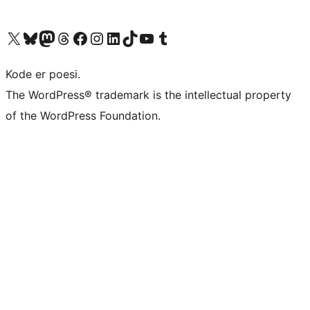
Visit our X (formerly Twitter) account
Visit our Bluesky account
Visit our Mastodon account
Visit our Threads account
Visit our Facebook page
Visit our Instagram account
Visit our LinkedIn account
Visit our TikTok account
Visit our YouTube channel
Visit our Tumblr account
Kode er poesi.
The WordPress® trademark is the intellectual property
of the WordPress Foundation.