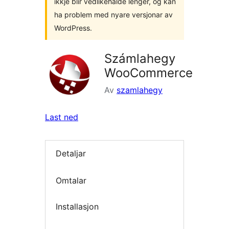
ikkje blir vedlikehalde lenger, og kan
ha problem med nyare versjonar av
WordPress.
Számlahegy
WooCommerce
Av
szamlahegy
Last ned
Detaljar
Omtalar
Installasjon