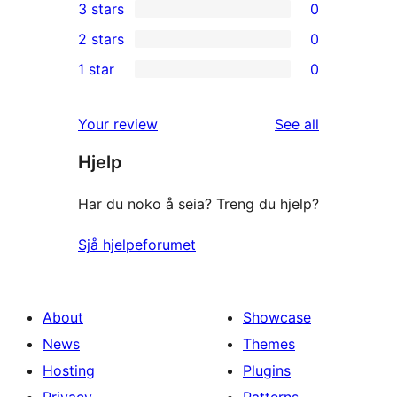
3 stars
0
star
4-
0
2 stars
0
review
star
3-
0
1 star
0
reviews
star
2-
0
reviews
star
1-
reviews
Your review
See all
reviews
star
Hjelp
reviews
Har du noko å seia? Treng du hjelp?
Sjå hjelpeforumet
About
Showcase
News
Themes
Hosting
Plugins