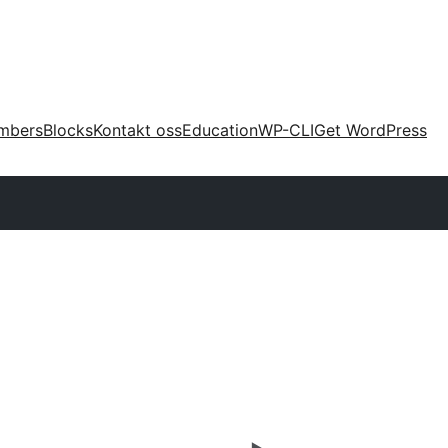
mbers
Blocks
Kontakt oss
Education
WP-CLI
Get WordPress