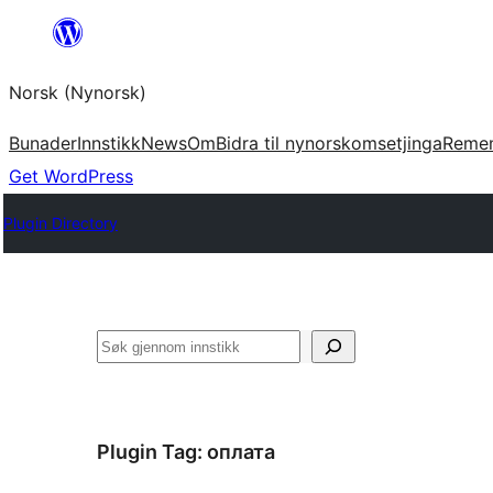
Skip
to
Norsk (Nynorsk)
content
Bunader
Innstikk
News
Om
Bidra til nynorskomsetjinga
Reme
Get WordPress
Plugin Directory
Søk
Plugin Tag:
оплата