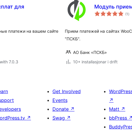
плат для
Модуль прием
vu
(1
)
i
alt
ьные платежи на вашем сайте
Прием платежей на сайтах WooC
"ПСКБ".
АО Банк «ПСКБ»
with 7.0.3
10+ installasjonar i drift
earn
Get Involved
WordPres
upport
Events
↗
evelopers
Donate
↗
Matt
↗
ordPress.tv
↗
Swag
↗
bbPress
BuddyPre