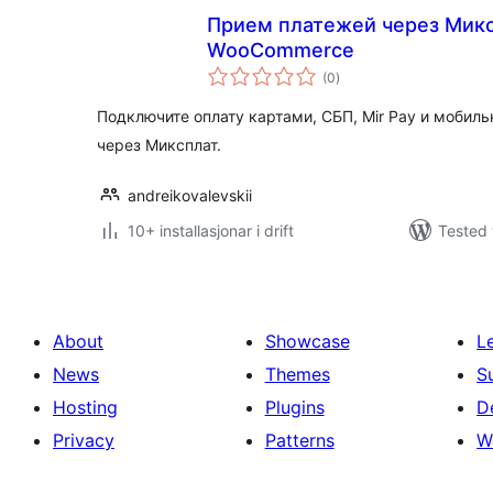
Прием платежей через Микс
WooCommerce
vurderingar
(0
)
i
alt
Подключите оплату картами, СБП, Mir Pay и мобил
через Миксплат.
andreikovalevskii
10+ installasjonar i drift
Tested 
About
Showcase
L
News
Themes
S
Hosting
Plugins
D
Privacy
Patterns
W