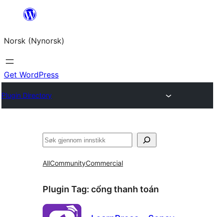
Skip
to
Norsk (Nynorsk)
content
Get WordPress
Plugin Directory
Søk
All
Community
Commercial
Plugin Tag:
cổng thanh toán