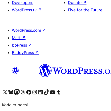
Developers
Donate
↗
WordPress.tv
↗
Five for the Future
WordPress.com
↗
Matt
↗
bbPress
↗
BuddyPress
↗
Visit our X (formerly Twitter) account
Visit our Bluesky account
Visit our Mastodon account
Visit our Threads account
Visit our Facebook page
Visit our Instagram account
Visit our LinkedIn account
Visit our TikTok account
Visit our YouTube channel
Visit our Tumblr account
Kode er poesi.