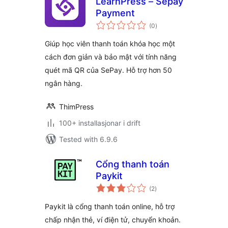
LearnPress – Sepay
Payment
vurderingar
(0
)
i
alt
Giúp học viên thanh toán khóa học một
cách đơn giản và bảo mật với tính năng
quét mã QR của SePay. Hỗ trợ hơn 50
ngân hàng.
ThimPress
100+ installasjonar i drift
Tested with 6.9.6
Cổng thanh toán
Paykit
vurderingar
(2
)
i
alt
Paykit là cổng thanh toán online, hỗ trợ
chấp nhận thẻ, ví điện tử, chuyển khoản.