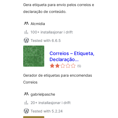
Gera etiqueta para envio pelos correios e
declaração de conteúdo.
Alcmidia
100+ installasjonar i drift
Tested with 6.6.5
Correios – Etiqueta,
Declaração
vurderingar
Conteúdo & Sigep
(5
)
i
alt
Gerador de etiquetas para encomendas
Correios
gabrielpasche
20+ installasjonar i drift
Tested with 5.2.24