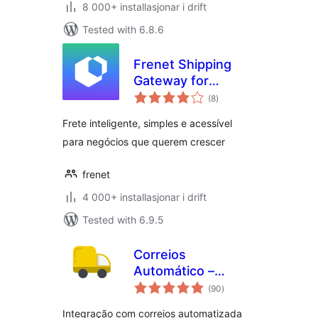
8 000+ installasjonar i drift
Tested with 6.8.6
Frenet Shipping
Gateway for
vurderingar
WooCommerce –
(8
)
i
alt
Correios, Etiquetas
Frete inteligente, simples e acessível
e Rastreio
para negócios que querem crescer
frenet
4 000+ installasjonar i drift
Tested with 6.9.5
Correios
Automático –
vurderingar
Rastreio, Frete,
(90
)
i
alt
Etiqueta,
Integração com correios automatizada