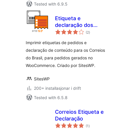
Tested with 6.9.5
Etiqueta e
declaração dos
vurderingar
Correios para
(2
)
i
alt
WooCommerce
Imprimir etiquetas de pedidos e
declaração de conteúdo para os Correios
do Brasil, para pedidos gerados no
WooCommerce. Criado por SitesWP.
SitesWP
200+ installasjonar i drift
Tested with 6.5.8
Correios Etiqueta e
Declaração
vurderingar
(1
)
i
alt