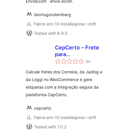
EnvioEcom · envio ecom.
devhugorutemberg
Færre enn 10 installasjonar i drift
Tested with 6.9.5
CepCerto – Frete
para
vurderingar
WooCommerce
(0
)
i
alt
Calcule fretes dos Correios, da Jadlog e
da Loggi no WooCommerce e gere
etiquetas com a integração segura da
plataforma CepCerto.
cepcerto
Færre enn 10 installasjonar i drift
Tested with 7.0.2