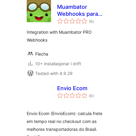
Muambator
Webhooks para
vurderingar
WooCommerce
(0
)
i
alt
Integration with Muambator PRO
Webhooks
Flecha
10+ installasjonar i drift
Tested with 4.9.29
Envio Ecom
vurderingar
(0
)
i
alt
Envio Ecom (EnvioEcom): calcula frete
em tempo real no checkout com as
melhores transportadoras do Brasil.