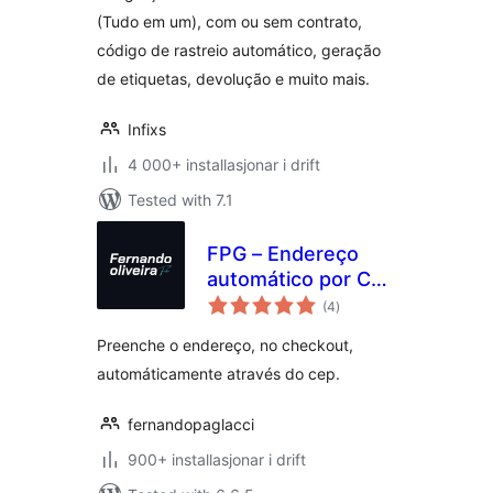
Declaração e
(Tudo em um), com ou sem contrato,
Devolução
código de rastreio automático, geração
de etiquetas, devolução e muito mais.
Infixs
4 000+ installasjonar i drift
Tested with 7.1
FPG – Endereço
automático por Cep
vurderingar
no Checkout
(4
)
i
alt
Preenche o endereço, no checkout,
automáticamente através do cep.
fernandopaglacci
900+ installasjonar i drift