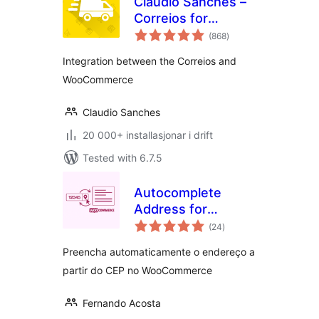
Claudio Sanches –
Correios for
vurderingar
WooCommerce
(868
)
i
alt
Integration between the Correios and
WooCommerce
Claudio Sanches
20 000+ installasjonar i drift
Tested with 6.7.5
Autocomplete
Address for
vurderingar
WooCommerce
(24
)
i
alt
Preencha automaticamente o endereço a
partir do CEP no WooCommerce
Fernando Acosta