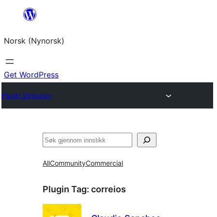
Skip
to
Norsk (Nynorsk)
content
Get WordPress
Plugin Directory
Søk
All
Community
Commercial
Plugin Tag:
correios