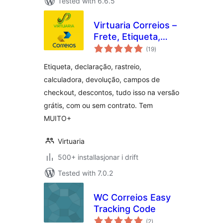
Tested with 6.6.5
Virtuaria Correios –
Frete, Etiqueta,
vurderingar
Rastreio e
(19
)
i
alt
Declaração
Etiqueta, declaração, rastreio,
calculadora, devolução, campos de
checkout, descontos, tudo isso na versão
grátis, com ou sem contrato. Tem
MUITO+
Virtuaria
500+ installasjonar i drift
Tested with 7.0.2
WC Correios Easy
Tracking Code
vurderingar
(2
)