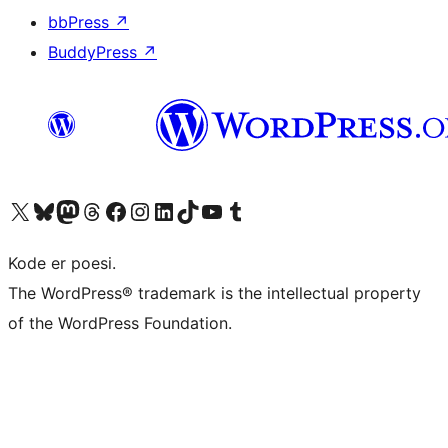
bbPress
↗
BuddyPress
↗
Visit our X (formerly Twitter) account
Visit our Bluesky account
Visit our Mastodon account
Visit our Threads account
Visit our Facebook page
Visit our Instagram account
Visit our LinkedIn account
Visit our TikTok account
Visit our YouTube channel
Visit our Tumblr account
Kode er poesi.
The WordPress® trademark is the intellectual property
of the WordPress Foundation.