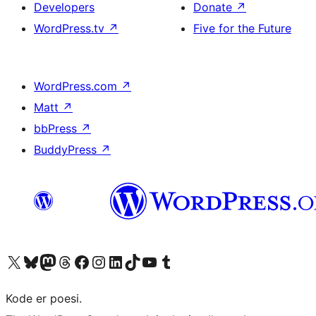
Developers
Donate
↗
WordPress.tv
↗
Five for the Future
WordPress.com
↗
Matt
↗
bbPress
↗
BuddyPress
↗
Visit our X (formerly Twitter) account
Visit our Bluesky account
Visit our Mastodon account
Visit our Threads account
Visit our Facebook page
Visit our Instagram account
Visit our LinkedIn account
Visit our TikTok account
Visit our YouTube channel
Visit our Tumblr account
Kode er poesi.