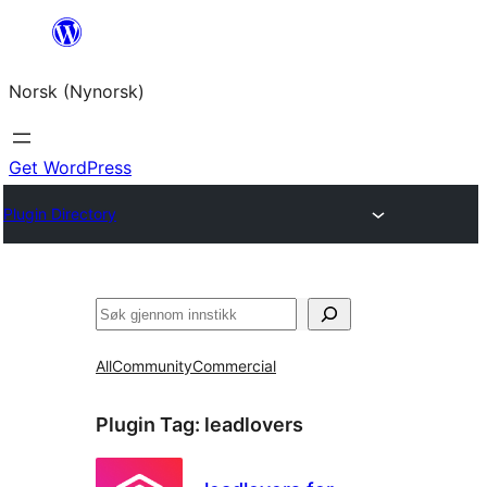
Skip
to
Norsk (Nynorsk)
content
Get WordPress
Plugin Directory
Søk
All
Community
Commercial
Plugin Tag:
leadlovers