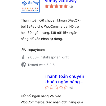
SePay Gateway
vurderingar
(2
)
i
alt
Thanh toán QR chuyển khoản (VietQR)
bởi SePay cho WooCommerce. Hỗ trợ
hơn 50 ngân hàng. Kết nối 15+ ngân
hàng để xác nhận tự động.
sepayteam
2 000+ installasjonar i drift
Tested with 6.9.6
Thanh toán chuyển
khoản ngân hàng
vurderingar
với VietQRPro từ
(0
)
i
alt
Sổ Bán Hàng
Kết nối ngân hàng VN vào
WooCommerce. Xác nhận đơn hàng qua