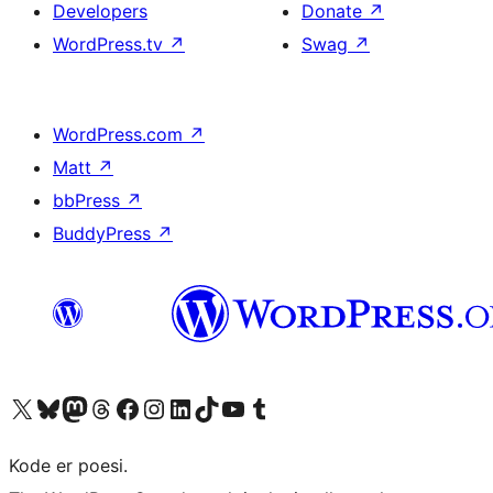
Developers
Donate
↗
WordPress.tv
↗
Swag
↗
WordPress.com
↗
Matt
↗
bbPress
↗
BuddyPress
↗
Visit our X (formerly Twitter) account
Visit our Bluesky account
Visit our Mastodon account
Visit our Threads account
Visit our Facebook page
Visit our Instagram account
Visit our LinkedIn account
Visit our TikTok account
Visit our YouTube channel
Visit our Tumblr account
Kode er poesi.