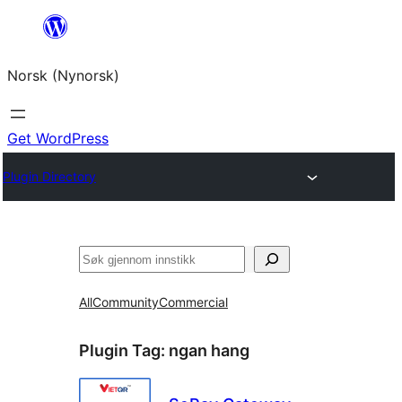
Skip
to
Norsk (Nynorsk)
content
Get WordPress
Plugin Directory
Søk
All
Community
Commercial
Plugin Tag:
ngan hang