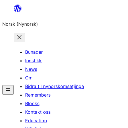
Skip
to
Norsk (Nynorsk)
content
Bunader
Innstikk
News
Om
Bidra til nynorskomsetjinga
Remembers
Blocks
Kontakt oss
Education