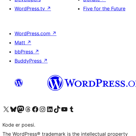
WordPress.tv
↗
Five for the Future
WordPress.com
↗
Matt
↗
bbPress
↗
BuddyPress
↗
Visit our X (formerly Twitter) account
Visit our Bluesky account
Visit our Mastodon account
Visit our Threads account
Visit our Facebook page
Visit our Instagram account
Visit our LinkedIn account
Visit our TikTok account
Visit our YouTube channel
Visit our Tumblr account
Kode er poesi.
The WordPress® trademark is the intellectual property