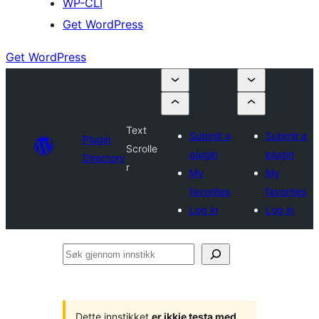
WP-CLI
Get WordPress
Get WordPress
Text
Submit a
Submit a
Plugin
Scrolle
plugin
plugin
Directory
r
My
My
favorites
favorites
Log in
Log in
Søk
gjennom
innstikk
Dette innstikket
er ikkje testa med