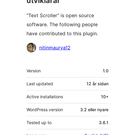
utviklarar
“Text Scroller” is open source
software. The following people
have contributed to this plugin.
Contributors
nitinmaurya12
Om
Version
1.0
Last updated
12 år
sidan
Active installations
10+
WordPress version
3.2 eller nyare
Tested up to
3.6.1