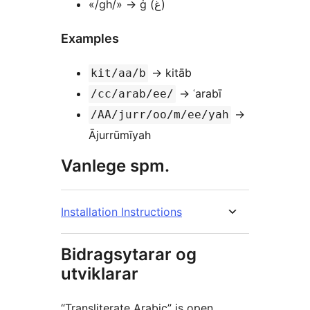
«/gh/» → ġ (غ)
Examples
→ kitāb
kit/aa/b
→ ʿarabī
/cc/arab/ee/
→
/AA/jurr/oo/m/ee/yah
Ājurrūmīyah
Vanlege spm.
Installation Instructions
Bidragsytarar og
utviklarar
“Transliterate Arabic” is open