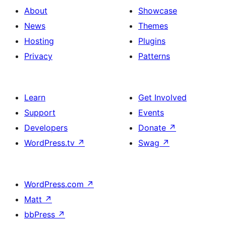
About
Showcase
News
Themes
Hosting
Plugins
Privacy
Patterns
Learn
Get Involved
Support
Events
Developers
Donate
↗
WordPress.tv
↗
Swag
↗
WordPress.com
↗
Matt
↗
bbPress
↗