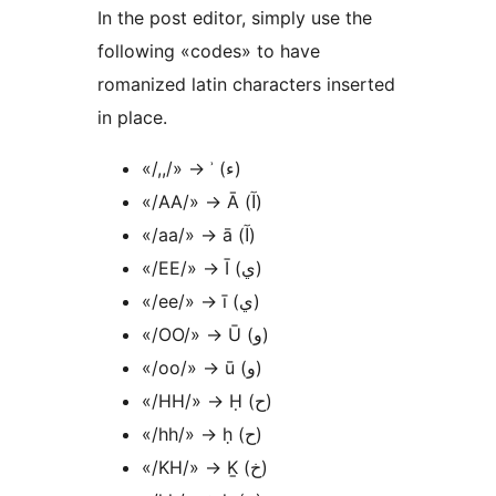
In the post editor, simply use the
following «codes» to have
romanized latin characters inserted
in place.
«/,,/» → ʾ (ء)
«/AA/» → Ā (آ)
«/aa/» → ā (آ)
«/EE/» → Ī (ي)
«/ee/» → ī (ي)
«/OO/» → Ū (و)
«/oo/» → ū (و)
«/HH/» → Ḥ (ح)
«/hh/» → ḥ (ح)
«/KH/» → Ḵ (خ)