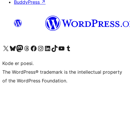
BuddyPress
↗
Visit our X (formerly Twitter) account
Visit our Bluesky account
Visit our Mastodon account
Visit our Threads account
Visit our Facebook page
Visit our Instagram account
Visit our LinkedIn account
Visit our TikTok account
Visit our YouTube channel
Visit our Tumblr account
Kode er poesi.
The WordPress® trademark is the intellectual property
of the WordPress Foundation.