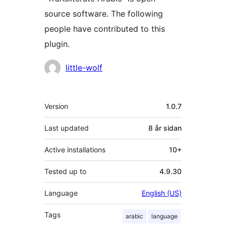
source software. The following
people have contributed to this
plugin.
Contributors
little-wolf
Om
Version
1.0.7
Last updated
8 år
sidan
Active installations
10+
Tested up to
4.9.30
Language
English (US)
Tags
arabic
language