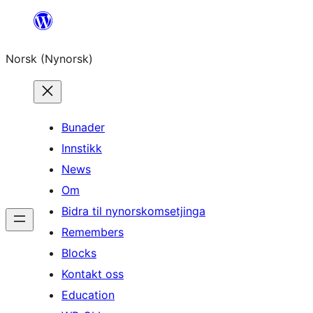
Skip
to
Norsk (Nynorsk)
content
Bunader
Innstikk
News
Om
Bidra til nynorskomsetjinga
Remembers
Blocks
Kontakt oss
Education