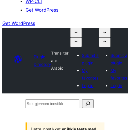
WP-CLI
Get WordPress
Get WordPress
Transliter
Submit a
Submit a
Plugin
ate
plugin
plugin
Directory
Arabic
My
My
favorites
favorites
Log in
Log in
Søk
gjennom
innstikk
Dette innstikket
er ikkje testa med