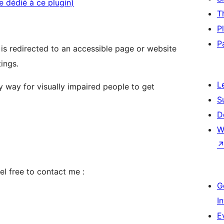
e dédié à ce plugin)
T
P
P
is redirected to an accessible page or website
ings.
L
sy way for visually impaired people to get
S
D
W
el free to contact me :
G
I
E