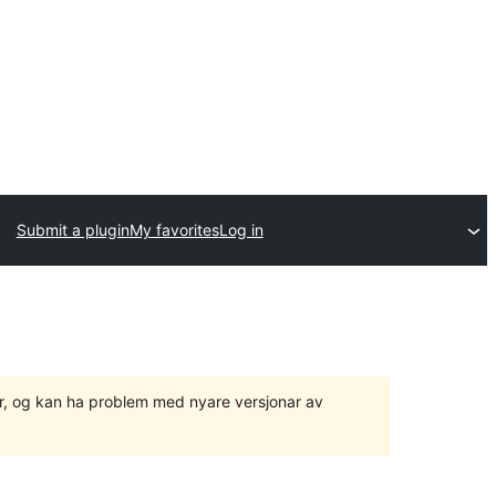
Submit a plugin
My favorites
Log in
ger, og kan ha problem med nyare versjonar av