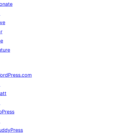
onate
↗
ive
or
he
uture
ordPress.com
↗
att
↗
bPress
↗
uddyPress