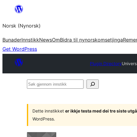
Skip
to
Norsk (Nynorsk)
content
Bunader
Innstikk
News
Om
Bidra til nynorskomsetjinga
Reme
Get WordPress
Plugin Directory
Univers
Søk
gjennom
innstikk
Dette innstikket
er ikkje testa med dei tre siste u
WordPress.