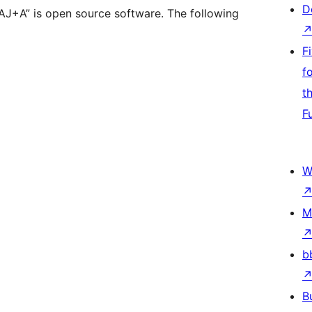
D
 MAJ+A” is open source software. The following
F
f
t
F
W
M
b
B