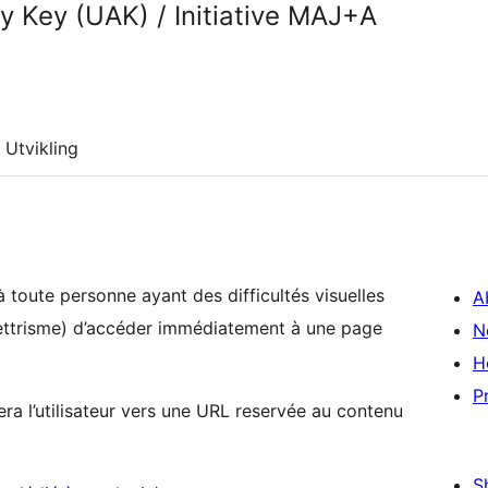
ty Key (UAK) / Initiative MAJ+A
Utvikling
 à toute personne ayant des difficultés visuelles
A
lettrisme) d’accéder immédiatement à une page
N
H
P
era l’utilisateur vers une URL reservée au contenu
S