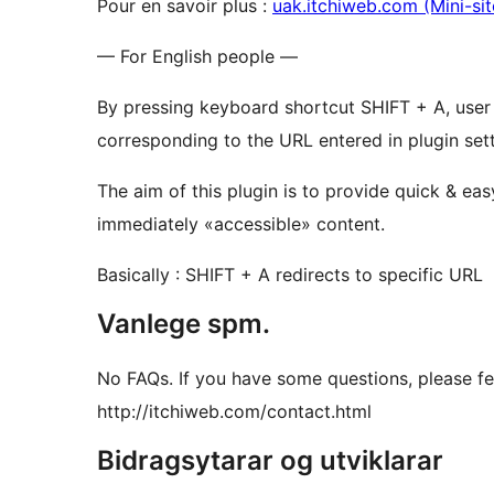
Pour en savoir plus :
uak.itchiweb.com (Mini-sit
— For English people —
By pressing keyboard shortcut SHIFT + A, user 
corresponding to the URL entered in plugin sett
The aim of this plugin is to provide quick & ea
immediately «accessible» content.
Basically : SHIFT + A redirects to specific URL
Vanlege spm.
No FAQs. If you have some questions, please fe
http://itchiweb.com/contact.html
Bidragsytarar og utviklarar