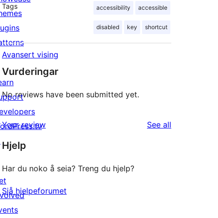
Tags
accessibility
accessible
hemes
lugins
disabled
key
shortcut
atterns
Avansert vising
Vurderingar
earn
No reviews have been submitted yet.
upport
evelopers
reviews
Your review
See all
ordPress.tv
↗
Hjelp
Har du noko å seia? Treng du hjelp?
et
Sjå hjelpeforumet
nvolved
vents