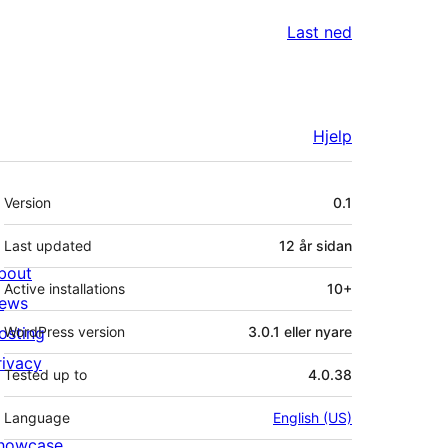
Last ned
Hjelp
Om
Version
0.1
Last updated
12 år
sidan
bout
Active installations
10+
ews
osting
WordPress version
3.0.1 eller nyare
rivacy
Tested up to
4.0.38
Language
English (US)
howcase