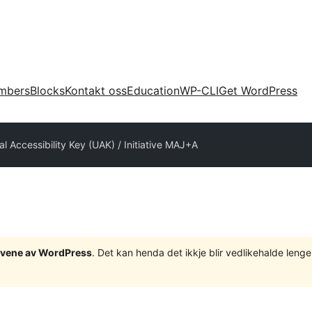
mbers
Blocks
Kontakt oss
Education
WP-CLI
Get WordPress
al Accessibility Key (UAK) / Initiative MAJ+A
tgåvene av WordPress
. Det kan henda det ikkje blir vedlikehalde len