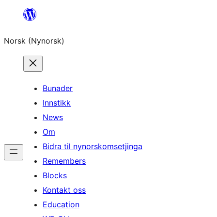
Skip
to
Norsk (Nynorsk)
content
Bunader
Innstikk
News
Om
Bidra til nynorskomsetjinga
Remembers
Blocks
Kontakt oss
Education