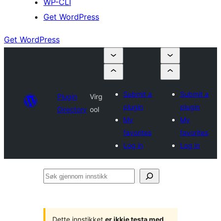
WP-CLI
Get WordPress
Get WordPress
Submit a
Submit a
Plugin
Virg
plugin
plugin
Directory
ool
My
My
favorites
favorites
Log in
Log in
Søk
gjennom
innstikk
Dette innstikket
er ikkje testa med