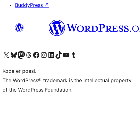
BuddyPress
↗
Visit our X (formerly Twitter) account
Visit our Bluesky account
Visit our Mastodon account
Visit our Threads account
Visit our Facebook page
Visit our Instagram account
Visit our LinkedIn account
Visit our TikTok account
Visit our YouTube channel
Visit our Tumblr account
Kode er poesi.
The WordPress® trademark is the intellectual property
of the WordPress Foundation.