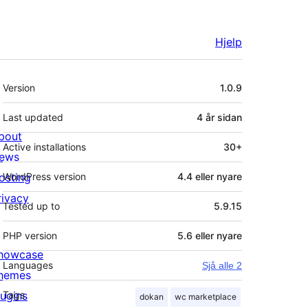
Hjelp
Om
Version
1.0.9
Last updated
4 år
sidan
bout
Active installations
30+
ews
osting
WordPress version
4.4 eller nyare
rivacy
Tested up to
5.9.15
PHP version
5.6 eller nyare
howcase
Languages
Sjå alle 2
hemes
lugins
Tags
dokan
wc marketplace