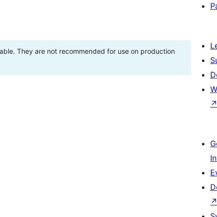
P
L
stable. They are not recommended for use on production
S
D
W
G
I
E
D
S