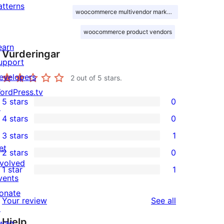
atterns
woocommerce multivendor marketplace
woocommerce product vendors
earn
Vurderingar
upport
evelopers
2
out of 5 stars.
ordPress.tv
5 stars
0
↗
0
4 stars
0
5-
0
3 stars
1
star
4-
1
et
2 stars
0
reviews
star
3-
0
nvolved
1 star
1
reviews
star
2-
1
vents
review
star
1-
onate
reviews
Your review
See all
reviews
star
↗
Hjelp
review
wag