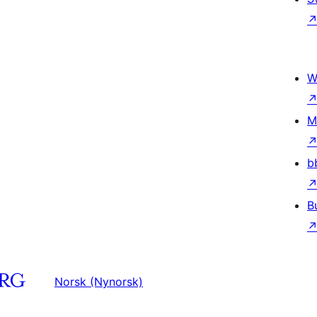
W
M
b
B
Norsk (Nynorsk)