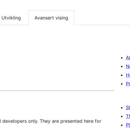
Utvikling
Avansert vising
A
N
H
P
S
T
d developers only. They are presented here for
P