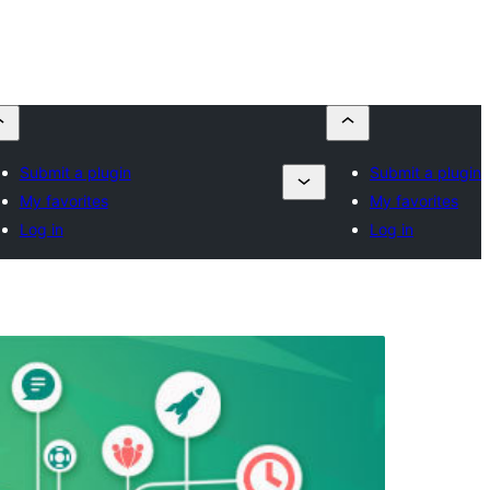
Submit a plugin
Submit a plugin
My favorites
My favorites
Log in
Log in