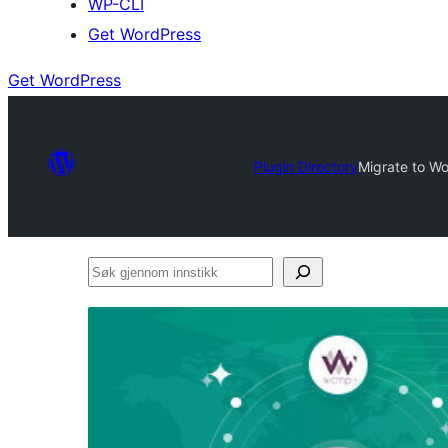
WP-CLI
Get WordPress
Get WordPress
Plugin Directory
Migrate to W
Søk
gjennom
innstikk