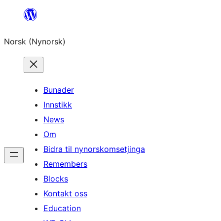
Skip
to
Norsk (Nynorsk)
content
Bunader
Innstikk
News
Om
Bidra til nynorskomsetjinga
Remembers
Blocks
Kontakt oss
Education