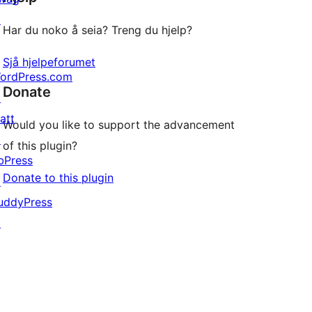
↗
Har du noko å seia? Treng du hjelp?
Sjå hjelpeforumet
ordPress.com
Donate
↗
att
Would you like to support the advancement
↗
of this plugin?
bPress
Donate to this plugin
↗
uddyPress
↗