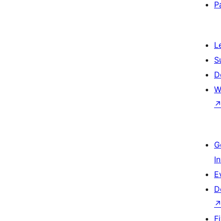
P
L
S
D
W
G
I
E
D
F