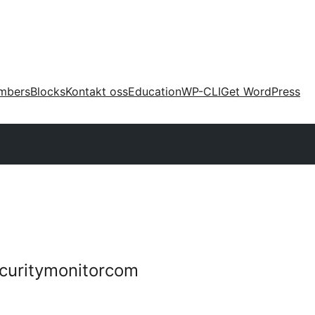
mbers
Blocks
Kontakt oss
Education
WP-CLI
Get WordPress
curitymonitorcom