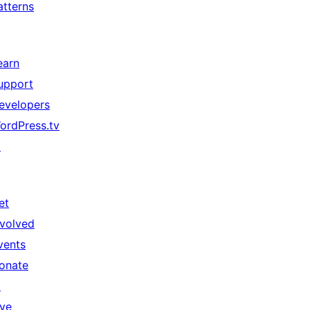
atterns
earn
upport
evelopers
ordPress.tv
↗
et
nvolved
vents
onate
↗
ive