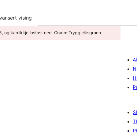
vansert vising
5, og kan ikkje lastast ned. Grunn: Tryggleiksgrunn.
A
N
H
P
S
T
P