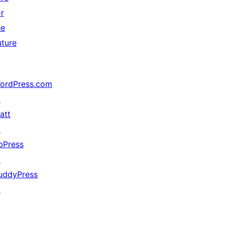
or
he
uture
ordPress.com
↗
att
↗
bPress
↗
uddyPress
↗