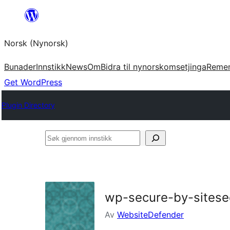
Skip
to
Norsk (Nynorsk)
content
Bunader
Innstikk
News
Om
Bidra til nynorskomsetjinga
Reme
Get WordPress
Plugin Directory
Søk
gjennom
innstikk
wp-secure-by-sitese
Av
WebsiteDefender