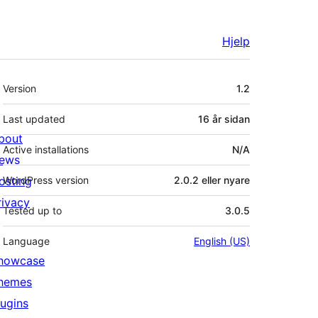
Hjelp
Om
Version
1.2
Last updated
16 år
sidan
bout
Active installations
N/A
ews
osting
WordPress version
2.0.2 eller nyare
rivacy
Tested up to
3.0.5
Language
English (US)
howcase
hemes
lugins