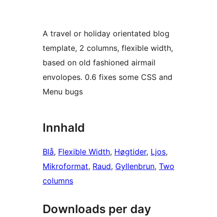
A travel or holiday orientated blog
template, 2 columns, flexible width,
based on old fashioned airmail
envolopes. 0.6 fixes some CSS and
Menu bugs
Innhald
Blå
, 
Flexible Width
, 
Høgtider
, 
Ljos
, 
Mikroformat
, 
Raud
, 
Gyllenbrun
, 
Two
columns
Downloads per day