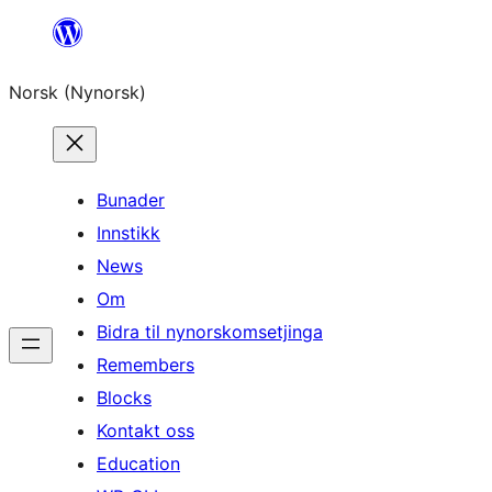
Skip
to
Norsk (Nynorsk)
content
Bunader
Innstikk
News
Om
Bidra til nynorskomsetjinga
Remembers
Blocks
Kontakt oss
Education