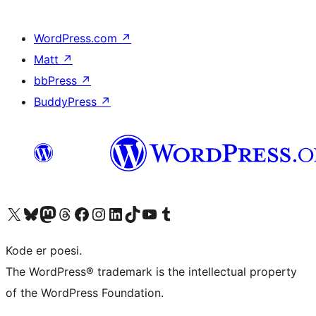
WordPress.com
↗
Matt
↗
bbPress
↗
BuddyPress
↗
Visit our X (formerly Twitter) account
Visit our Bluesky account
Visit our Mastodon account
Visit our Threads account
Visit our Facebook page
Visit our Instagram account
Visit our LinkedIn account
Visit our TikTok account
Visit our YouTube channel
Visit our Tumblr account
Kode er poesi.
The WordPress® trademark is the intellectual property
of the WordPress Foundation.