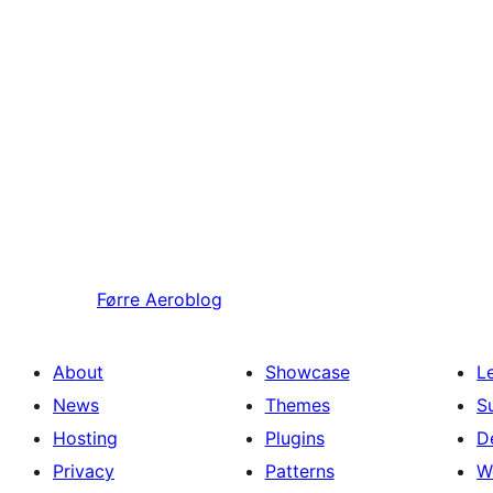
Førre
Aeroblog
About
Showcase
L
News
Themes
S
Hosting
Plugins
D
Privacy
Patterns
W