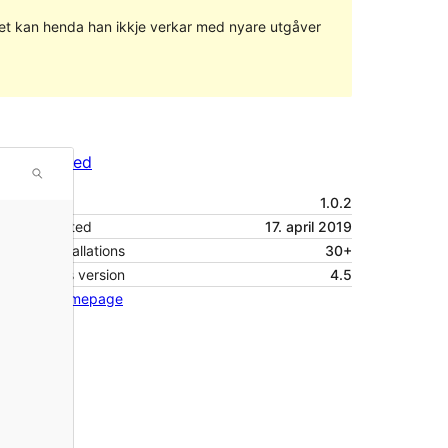
g det kan henda han ikkje verkar med nyare utgåver
Vis
Last ned
Versjon
1.0.2
Last updated
17. april 2019
Active installations
30+
WordPress version
4.5
Theme homepage