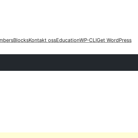
mbers
Blocks
Kontakt oss
Education
WP-CLI
Get WordPress