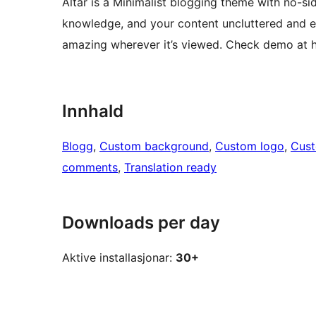
Altar is a Minimalist blogging theme with no-si
knowledge, and your content uncluttered and ea
amazing wherever it’s viewed. Check demo at 
Innhald
Blogg
, 
Custom background
, 
Custom logo
, 
Cus
comments
, 
Translation ready
Downloads per day
Aktive installasjonar:
30+