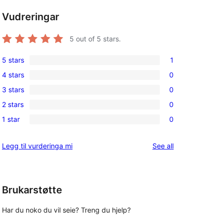
Vudreringar
5
out of 5 stars.
5 stars
1
1
4 stars
0
5-
0
3 stars
0
star
4-
0
review
2 stars
0
star
3-
0
reviews
1 star
0
star
2-
0
reviews
star
1-
reviews
Legg til vurderinga mi
See all
reviews
star
reviews
Brukarstøtte
Har du noko du vil seie? Treng du hjelp?