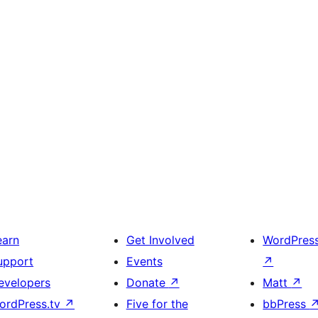
earn
Get Involved
WordPres
upport
Events
↗
evelopers
Donate
↗
Matt
↗
ordPress.tv
↗
Five for the
bbPress