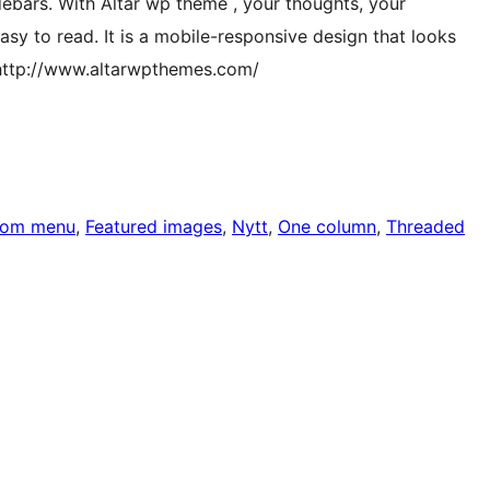
debars. With Altar wp theme , your thoughts, your
sy to read. It is a mobile-responsive design that looks
http://www.altarwpthemes.com/
tom menu
, 
Featured images
, 
Nytt
, 
One column
, 
Threaded