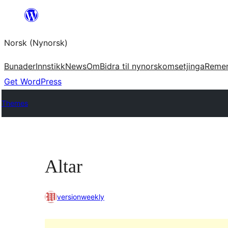
Skip
to
Norsk (Nynorsk)
content
Bunader
Innstikk
News
Om
Bidra til nynorskomsetjinga
Reme
Get WordPress
Themes
Altar
versionweekly