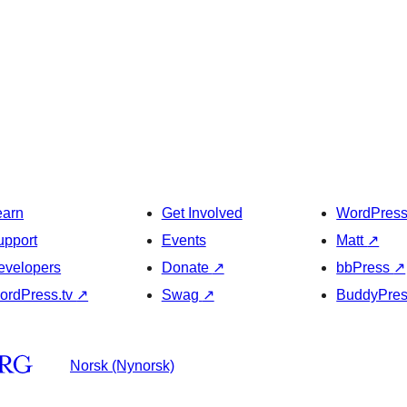
earn
Get Involved
WordPres
upport
Events
Matt
↗
evelopers
Donate
↗
bbPress
↗
ordPress.tv
↗
Swag
↗
BuddyPre
Norsk (Nynorsk)