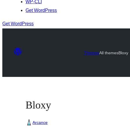
WP-CLI
Get WordPress
Get WordPress
Themes
All themes
Bloxy
Bloxy
Arcance