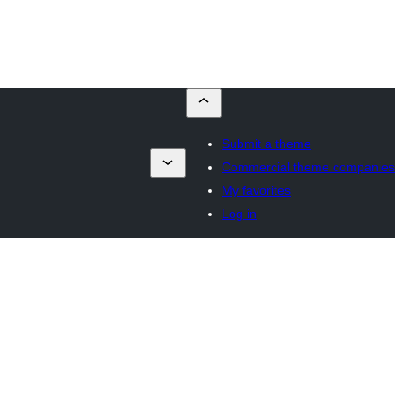
Submit a theme
Commercial theme companies
My favorites
Log in