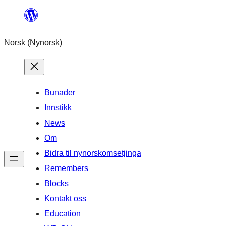
Skip
to
Norsk (Nynorsk)
content
Bunader
Innstikk
News
Om
Bidra til nynorskomsetjinga
Remembers
Blocks
Kontakt oss
Education