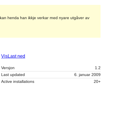
et kan henda han ikkje verkar med nyare utgåver av
Vis
Last ned
Versjon
1.2
Last updated
6. januar 2009
Active installations
20+