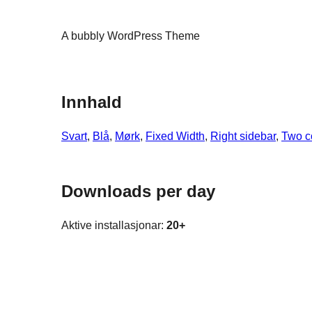
A bubbly WordPress Theme
Innhald
Svart
, 
Blå
, 
Mørk
, 
Fixed Width
, 
Right sidebar
, 
Two c
Downloads per day
Aktive installasjonar:
20+