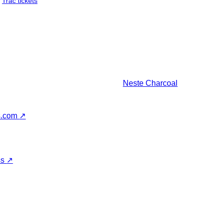
Trac tickets
Neste
Charcoal
s.com
↗
ss
↗