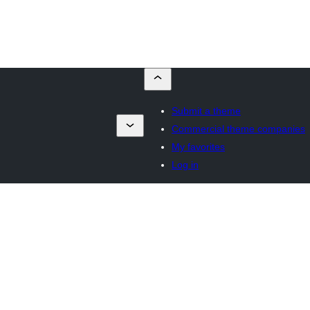
Submit a theme
Commercial theme companies
My favorites
Log in