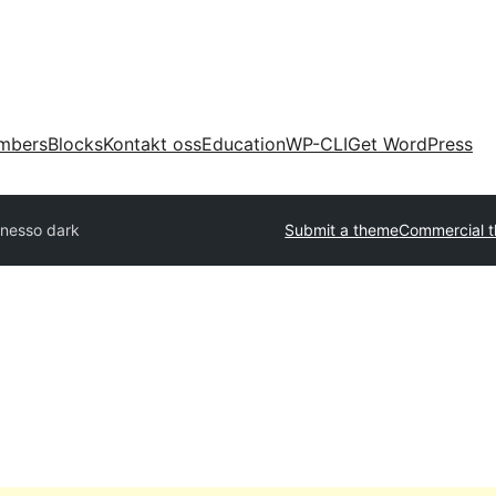
mbers
Blocks
Kontakt oss
Education
WP-CLI
Get WordPress
inesso dark
Submit a theme
Commercial 