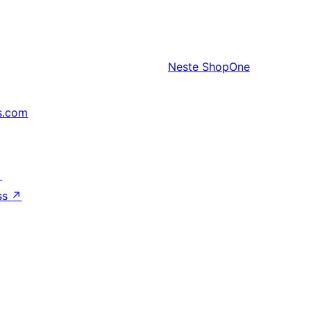
Neste
ShopOne
s.com
↗
ss
↗