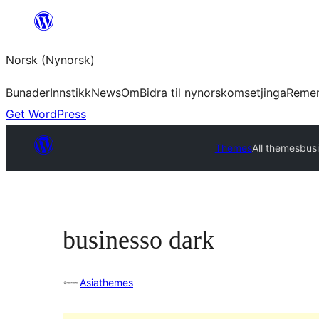
Skip
to
Norsk (Nynorsk)
content
Bunader
Innstikk
News
Om
Bidra til nynorskomsetjinga
Reme
Get WordPress
Themes
All themes
bus
businesso dark
Asiathemes