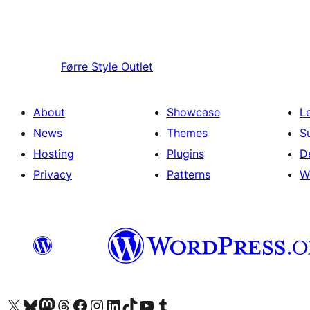
Førre
Style Outlet
About
Showcase
L
News
Themes
S
Hosting
Plugins
D
Privacy
Patterns
W
Visit our X (formerly Twitter) account
Visit our Bluesky account
Visit our Mastodon account
Visit our Threads account
Visit our Facebook page
Visit our Instagram account
Visit our LinkedIn account
Visit our TikTok account
Visit our YouTube channel
Visit our Tumblr account