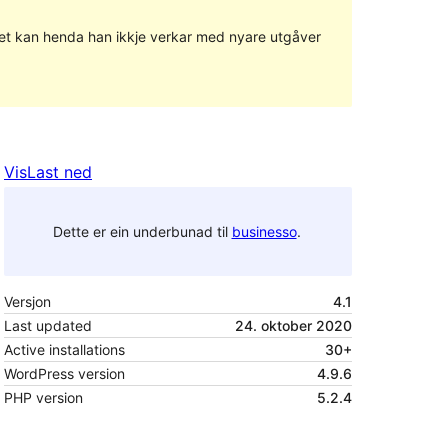
g det kan henda han ikkje verkar med nyare utgåver
Vis
Last ned
Dette er ein underbunad til
businesso
.
Versjon
4.1
Last updated
24. oktober 2020
Active installations
30+
WordPress version
4.9.6
PHP version
5.2.4