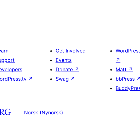
earn
Get Involved
WordPres
upport
Events
↗
evelopers
Donate
↗
Matt
↗
ordPress.tv
↗
Swag
↗
bbPress
BuddyPre
Norsk (Nynorsk)