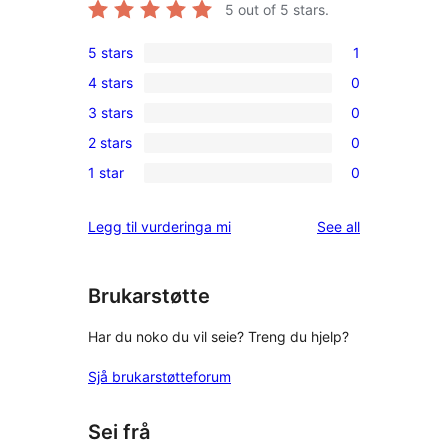
5
out of 5 stars.
5 stars
1
1
4 stars
0
5-
0
3 stars
0
star
4-
0
review
2 stars
0
star
3-
0
reviews
1 star
0
star
2-
0
reviews
star
1-
reviews
Legg til vurderinga mi
See all
reviews
star
reviews
Brukarstøtte
Har du noko du vil seie? Treng du hjelp?
Sjå brukarstøtteforum
Sei frå