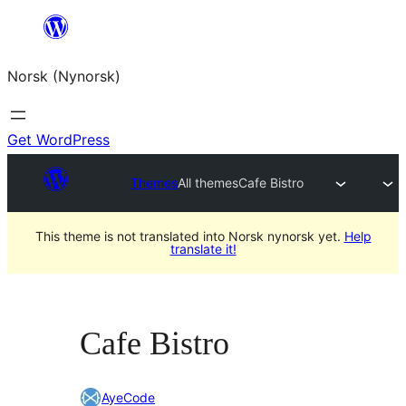
Skip
to
Norsk (Nynorsk)
content
Get WordPress
Themes
All themes
Cafe Bistro
This theme is not translated into Norsk nynorsk yet.
Help
translate it!
Cafe Bistro
AyeCode