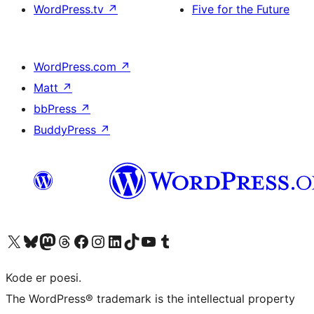
WordPress.tv
↗
Five for the Future
WordPress.com
↗
Matt
↗
bbPress
↗
BuddyPress
↗
Visit our X (formerly Twitter) account
Visit our Bluesky account
Visit our Mastodon account
Visit our Threads account
Visit our Facebook page
Visit our Instagram account
Visit our LinkedIn account
Visit our TikTok account
Visit our YouTube channel
Visit our Tumblr account
Kode er poesi.
The WordPress® trademark is the intellectual property