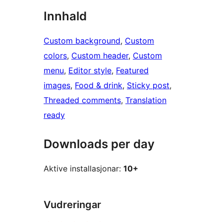
Innhald
Custom background
, 
Custom
colors
, 
Custom header
, 
Custom
menu
, 
Editor style
, 
Featured
images
, 
Food & drink
, 
Sticky post
, 
Threaded comments
, 
Translation
ready
Downloads per day
Aktive installasjonar:
10+
Vudreringar