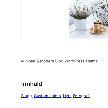
Minimal & Modern Blog WordPress Theme
Innhald
Blogg
, 
Custom colors
, 
Nytt
, 
Fotografi