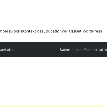
mbers
Blocks
Kontakt oss
Education
WP-CLI
Get WordPress
anthalite
Submit a theme
Commercial t