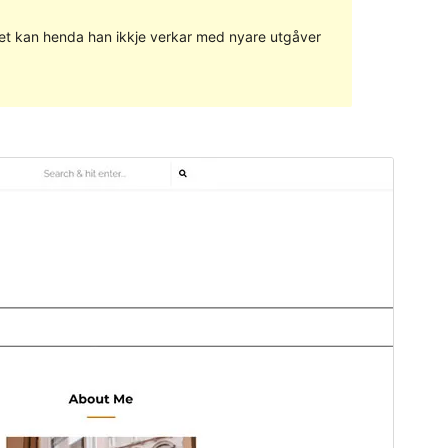
g det kan henda han ikkje verkar med nyare utgåver
Vis
Last ned
Versjon
1.0.4
Last updated
23. august 2022
Active installations
40+
PHP version
7.0
Theme homepage