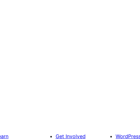
earn
Get Involved
WordPres