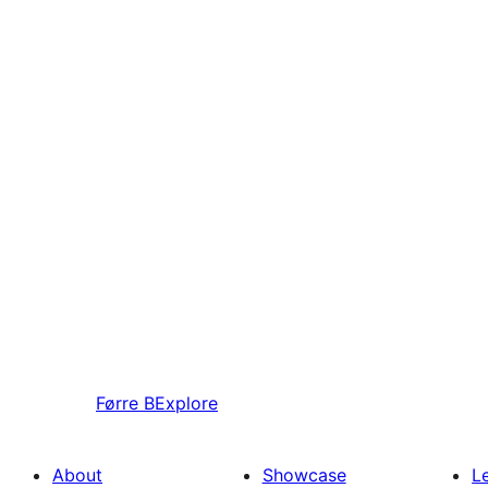
Førre
BExplore
About
Showcase
L