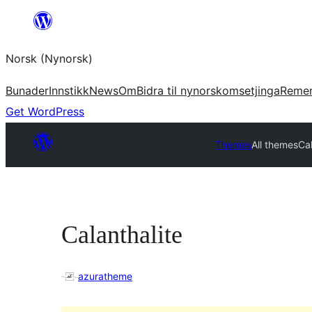
Skip
to
Norsk (Nynorsk)
content
Bunader
Innstikk
News
Om
Bidra til nynorskomsetjinga
Reme
Get WordPress
Themes
All themes
Cal
Calanthalite
azuratheme