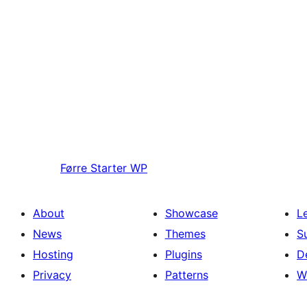
Førre
Starter WP
About
Showcase
L
News
Themes
S
Hosting
Plugins
D
Privacy
Patterns
W