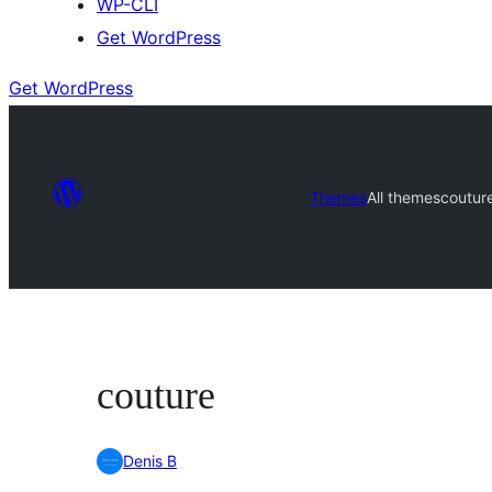
WP-CLI
Get WordPress
Get WordPress
Themes
All themes
coutur
couture
Denis B