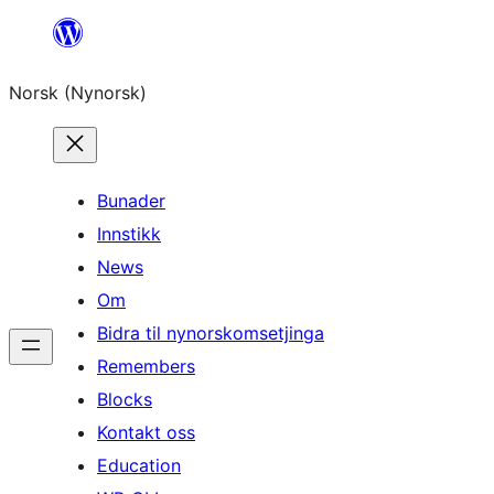
Skip
to
Norsk (Nynorsk)
content
Bunader
Innstikk
News
Om
Bidra til nynorskomsetjinga
Remembers
Blocks
Kontakt oss
Education