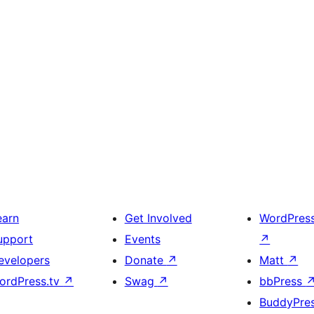
earn
Get Involved
WordPres
upport
Events
↗
evelopers
Donate
↗
Matt
↗
ordPress.tv
↗
Swag
↗
bbPress
BuddyPre