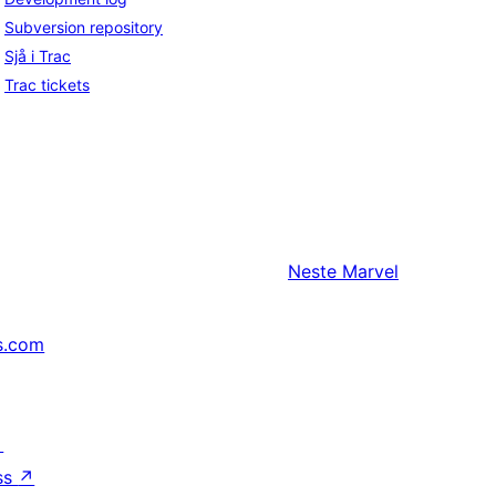
Subversion repository
Sjå i Trac
Trac tickets
Neste
Marvel
s.com
↗
ss
↗