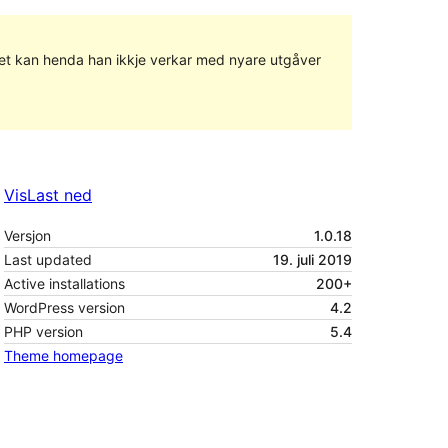
g det kan henda han ikkje verkar med nyare utgåver
Vis
Last ned
Versjon
1.0.18
Last updated
19. juli 2019
Active installations
200+
WordPress version
4.2
PHP version
5.4
Theme homepage