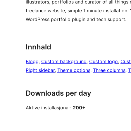
illustrators, portfolios and curator of all things 
freelance website, simple 1 minute installation
WordPress portfolio plugin and tech support.
Innhald
Blogg
, 
Custom background
, 
Custom logo
, 
Cus
Right sidebar
, 
Theme options
, 
Three columns
, 
T
Downloads per day
Aktive installasjonar:
200+