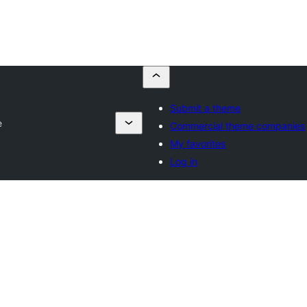
Submit a theme
e
Commercial theme companies
My favorites
Log in