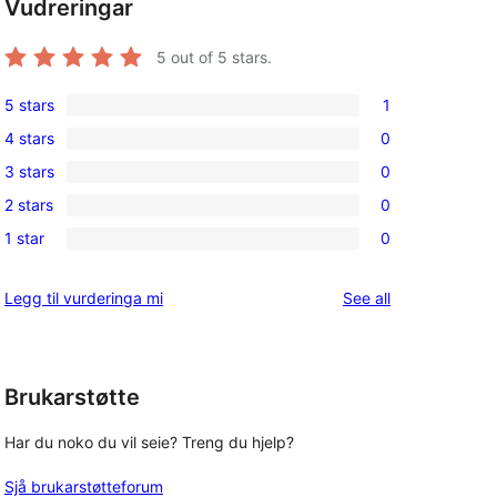
Vudreringar
5
out of 5 stars.
5 stars
1
1
4 stars
0
5-
0
3 stars
0
star
4-
0
review
2 stars
0
star
3-
0
reviews
1 star
0
star
2-
0
reviews
star
1-
reviews
Legg til vurderinga mi
See all
reviews
star
reviews
Brukarstøtte
Har du noko du vil seie? Treng du hjelp?
Sjå brukarstøtteforum