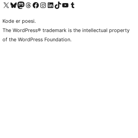
Visit our X (formerly Twitter) account
Visit our Bluesky account
Visit our Mastodon account
Visit our Threads account
Visit our Facebook page
Visit our Instagram account
Visit our LinkedIn account
Visit our TikTok account
Visit our YouTube channel
Visit our Tumblr account
Kode er poesi.
The WordPress® trademark is the intellectual property
of the WordPress Foundation.