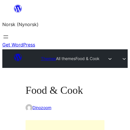
Skip
to
Norsk (Nynorsk)
content
Get WordPress
Themes
All themes
Food & Cook
Food & Cook
Dinozoom