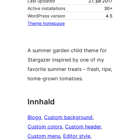
Last updated
27. juli 2017
Active installations
30+
WordPress version
4.5
Theme homepage
A summer garden child theme for
Stargazer inspired by one of my
favorite summer treats – fresh, ripe,
home-grown tomatoes.
Innhald
Blogg
, 
Custom background
, 
Custom colors
, 
Custom header
, 
Custom menu
, 
Editor style
, 