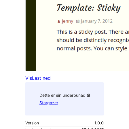
Vis
Last ned
Dette er ein underbunad til
Stargazer
.
Versjon
1.0.0