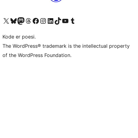
Visit our X (formerly Twitter) account
Visit our Bluesky account
Visit our Mastodon account
Visit our Threads account
Visit our Facebook page
Visit our Instagram account
Visit our LinkedIn account
Visit our TikTok account
Visit our YouTube channel
Visit our Tumblr account
Kode er poesi.
The WordPress® trademark is the intellectual property
of the WordPress Foundation.