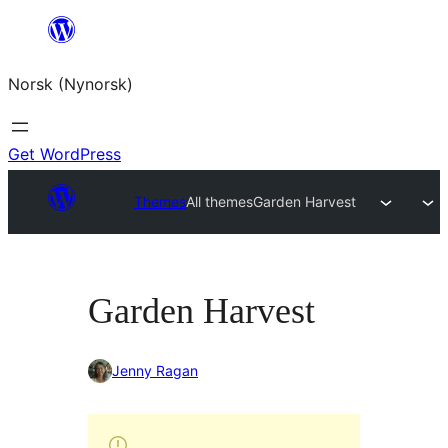
Skip
to
Norsk (Nynorsk)
content
Get WordPress
Themes
All themes
Garden Harvest
Garden Harvest
Jenny Ragan