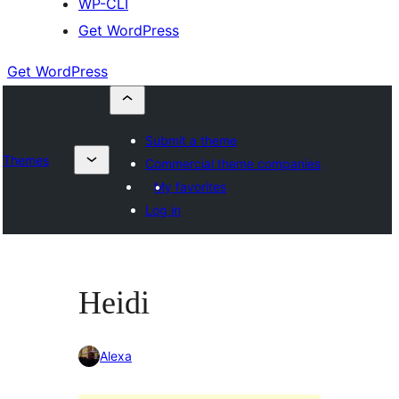
WP-CLI
Get WordPress
Get WordPress
Submit a theme
Themes
Commercial theme companies
My favorites
Log in
Heidi
Alexa