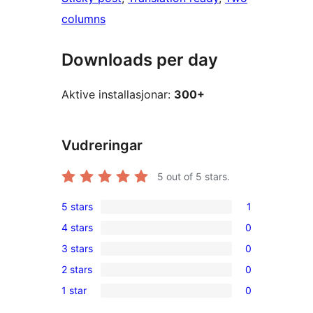
columns
Downloads per day
Aktive installasjonar:
300+
Vudreringar
5
out of 5 stars.
5 stars
1
1
4 stars
0
5-
0
3 stars
0
star
4-
0
review
2 stars
0
star
3-
0
reviews
1 star
0
star
2-
0
reviews