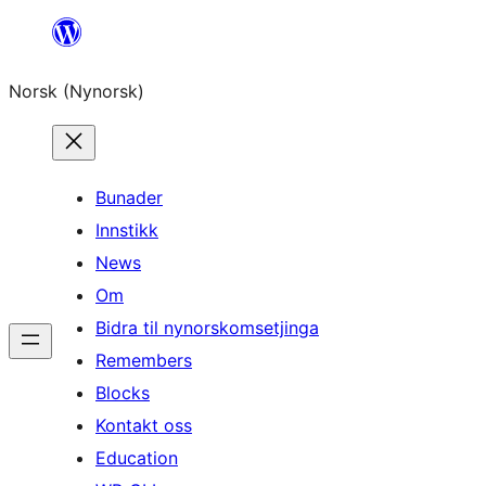
Skip
to
Norsk (Nynorsk)
content
Bunader
Innstikk
News
Om
Bidra til nynorskomsetjinga
Remembers
Blocks
Kontakt oss
Education