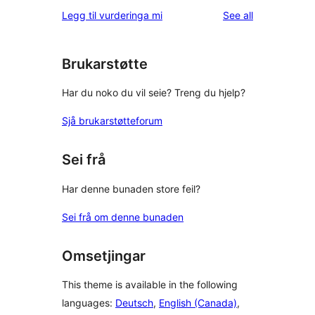
star
1-
reviews
Legg til vurderinga mi
See all
reviews
star
reviews
Brukarstøtte
Har du noko du vil seie? Treng du hjelp?
Sjå brukarstøtteforum
Sei frå
Har denne bunaden store feil?
Sei frå om denne bunaden
Omsetjingar
This theme is available in the following
languages:
Deutsch
,
English (Canada)
,