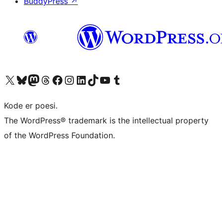
BuddyPress
↗
Visit our X (formerly Twitter) account
Visit our Bluesky account
Visit our Mastodon account
Visit our Threads account
Visit our Facebook page
Visit our Instagram account
Visit our LinkedIn account
Visit our TikTok account
Visit our YouTube channel
Visit our Tumblr account
Kode er poesi.
The WordPress® trademark is the intellectual property
of the WordPress Foundation.