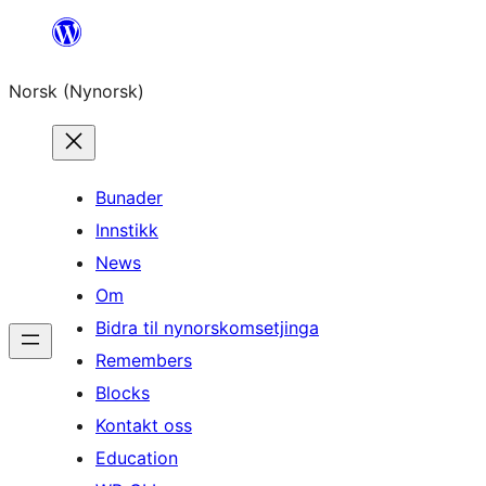
Skip
to
Norsk (Nynorsk)
content
Bunader
Innstikk
News
Om
Bidra til nynorskomsetjinga
Remembers
Blocks
Kontakt oss
Education