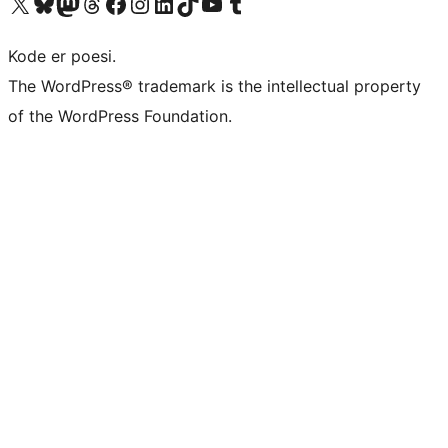
Visit our X (formerly Twitter) account
Visit our Bluesky account
Visit our Mastodon account
Visit our Threads account
Visit our Facebook page
Visit our Instagram account
Visit our LinkedIn account
Visit our TikTok account
Visit our YouTube channel
Visit our Tumblr account
Kode er poesi.
The WordPress® trademark is the intellectual property
of the WordPress Foundation.