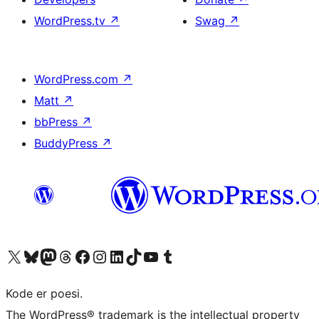
WordPress.tv
↗
Swag
↗
WordPress.com
↗
Matt
↗
bbPress
↗
BuddyPress
↗
Visit our X (formerly Twitter) account
Visit our Bluesky account
Visit our Mastodon account
Visit our Threads account
Visit our Facebook page
Visit our Instagram account
Visit our LinkedIn account
Visit our TikTok account
Visit our YouTube channel
Visit our Tumblr account
Kode er poesi.
The WordPress® trademark is the intellectual property