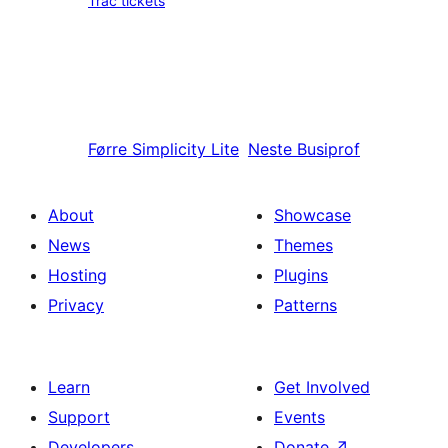
Trac tickets
Førre
Simplicity Lite
Neste
Busiprof
About
Showcase
News
Themes
Hosting
Plugins
Privacy
Patterns
Learn
Get Involved
Support
Events
Developers
Donate
↗