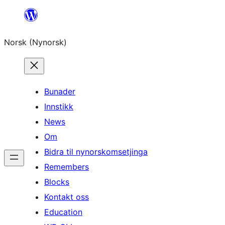
Skip
to
Norsk (Nynorsk)
content
Bunader
Innstikk
News
Om
Bidra til nynorskomsetjinga
Remembers
Blocks
Kontakt oss
Education