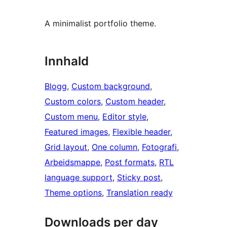
A minimalist portfolio theme.
Innhald
Blogg
, 
Custom background
, 
Custom colors
, 
Custom header
, 
Custom menu
, 
Editor style
, 
Featured images
, 
Flexible header
, 
Grid layout
, 
One column
, 
Fotografi
, 
Arbeidsmappe
, 
Post formats
, 
RTL
language support
, 
Sticky post
, 
Theme options
, 
Translation ready
Downloads per day