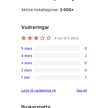
Aktive installasjonar:
2 000+
Vudreringar
3
out of 5 stars.
5 stars
0
0
4 stars
2
5-
2
3 stars
0
star
4-
0
reviews
2 stars
0
star
3-
0
reviews
1 star
1
star
2-
1
reviews
star
1-
reviews
Legg til vurderinga mi
See all
reviews
star
review
Brukarstøtte