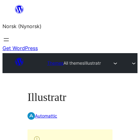
Skip
to
Norsk (Nynorsk)
content
Get WordPress
Themes
All themes
Illustratr
Illustratr
Automattic