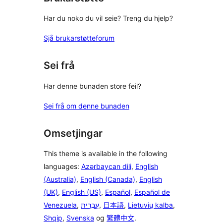
Har du noko du vil seie? Treng du hjelp?
Sjå brukarstøtteforum
Sei frå
Har denne bunaden store feil?
Sei frå om denne bunaden
Omsetjingar
This theme is available in the following
languages:
Azərbaycan dili
,
English
(Australia)
,
English (Canada)
,
English
(UK)
,
English (US)
,
Español
,
Español de
Venezuela
,
עִבְרִית
,
日本語
,
Lietuvių kalba
,
Shqip
,
Svenska
og
繁體中文
.