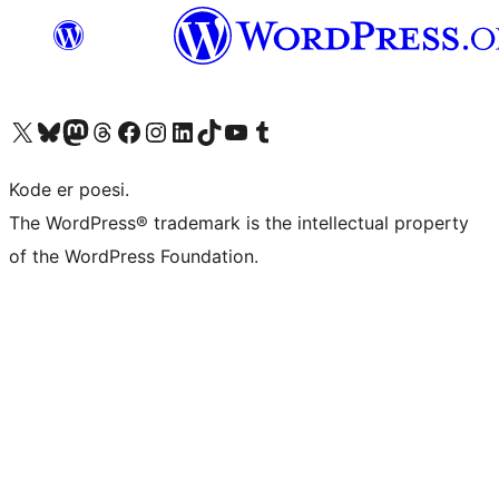
Visit our X (formerly Twitter) account
Visit our Bluesky account
Visit our Mastodon account
Visit our Threads account
Visit our Facebook page
Visit our Instagram account
Visit our LinkedIn account
Visit our TikTok account
Visit our YouTube channel
Visit our Tumblr account
Kode er poesi.
The WordPress® trademark is the intellectual property
of the WordPress Foundation.