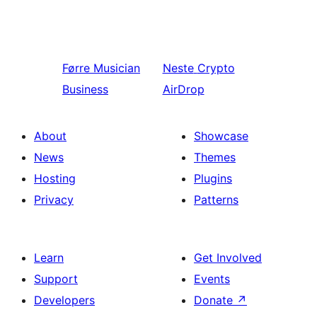
Førre
Musician
Neste
Crypto
Business
AirDrop
About
Showcase
News
Themes
Hosting
Plugins
Privacy
Patterns
Learn
Get Involved
Support
Events
Developers
Donate
↗