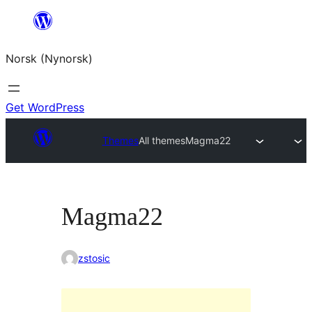
Skip
to
Norsk (Nynorsk)
content
Get WordPress
Themes
All themes
Magma22
Magma22
zstosic