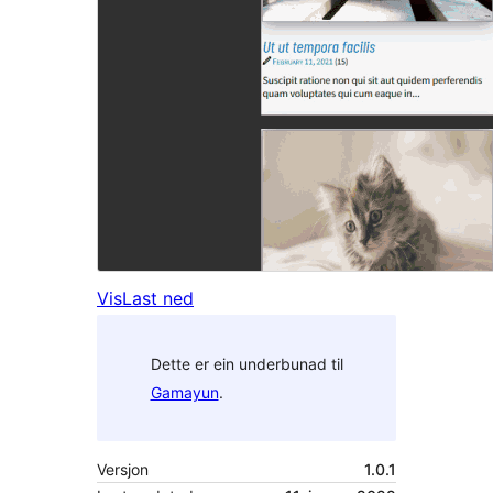
Vis
Last ned
Dette er ein underbunad til
Gamayun
.
Versjon
1.0.1