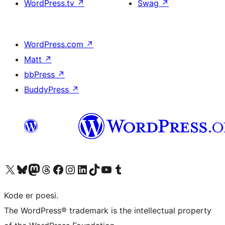
WordPress.tv
↗
Swag
↗
WordPress.com
↗
Matt
↗
bbPress
↗
BuddyPress
↗
Visit our X (formerly Twitter) account
Visit our Bluesky account
Visit our Mastodon account
Visit our Threads account
Visit our Facebook page
Visit our Instagram account
Visit our LinkedIn account
Visit our TikTok account
Visit our YouTube channel
Visit our Tumblr account
Kode er poesi.
The WordPress® trademark is the intellectual property