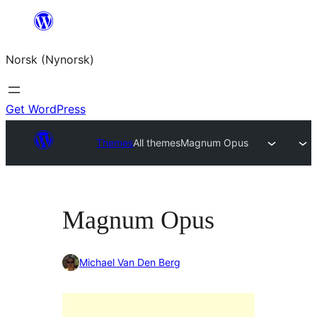
Skip
to
Norsk (Nynorsk)
content
Get WordPress
Themes
All themes
Magnum Opus
Magnum Opus
Michael Van Den Berg