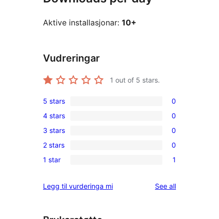
Aktive installasjonar:
10+
Vudreringar
1
out of 5 stars.
5 stars
0
0
4 stars
0
5-
0
3 stars
0
star
4-
0
reviews
2 stars
0
star
3-
0
reviews
1 star
1
star
2-
1
reviews
star
1-
reviews
Legg til vurderinga mi
See all
reviews
star
review