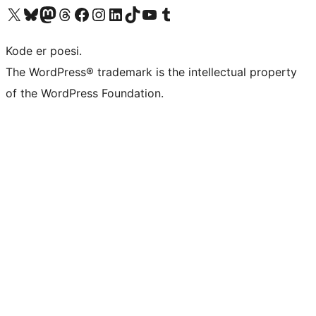
Visit our X (formerly Twitter) account
Visit our Bluesky account
Visit our Mastodon account
Visit our Threads account
Visit our Facebook page
Visit our Instagram account
Visit our LinkedIn account
Visit our TikTok account
Visit our YouTube channel
Visit our Tumblr account
Kode er poesi.
The WordPress® trademark is the intellectual property
of the WordPress Foundation.