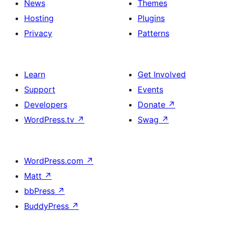
News
Themes
Hosting
Plugins
Privacy
Patterns
Learn
Get Involved
Support
Events
Developers
Donate
↗
WordPress.tv
↗
Swag
↗
WordPress.com
↗
Matt
↗
bbPress
↗
BuddyPress
↗