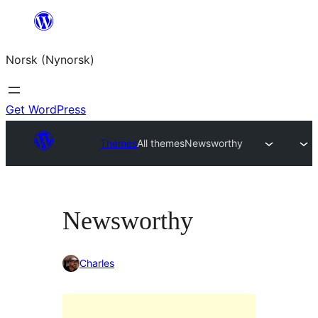
Skip
to
Norsk (Nynorsk)
content
Get WordPress
Themes
All themes
Newsworthy
Newsworthy
Charles