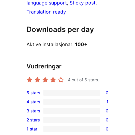
language support
, 
Sticky post
, 
Translation ready
Downloads per day
Aktive installasjonar:
100+
Vudreringar
4
out of 5 stars.
5 stars
0
0
4 stars
1
5-
1
3 stars
0
star
4-
0
reviews
2 stars
0
star
3-
0
review
1 star
0
star
2-
0