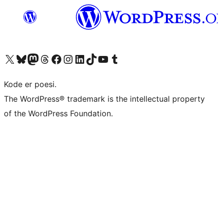
Visit our X (formerly Twitter) account
Visit our Bluesky account
Visit our Mastodon account
Visit our Threads account
Visit our Facebook page
Visit our Instagram account
Visit our LinkedIn account
Visit our TikTok account
Visit our YouTube channel
Visit our Tumblr account
Kode er poesi.
The WordPress® trademark is the intellectual property
of the WordPress Foundation.