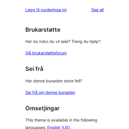
reviews
star
1-
reviews
Legg til vurderinga mi
See all
reviews
star
reviews
Brukarstøtte
Har du noko du vil seie? Treng du hjelp?
Sjå brukarstøtteforum
Sei frå
Har denne bunaden store feil?
Sei frå om denne bunaden
Omsetjingar
This theme is available in the following
languages:
English (US)
.