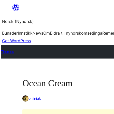
Skip
to
Norsk (Nynorsk)
content
Bunader
Innstikk
News
Om
Bidra til nynorskomsetjinga
Reme
Get WordPress
Themes
Ocean Cream
onliniak