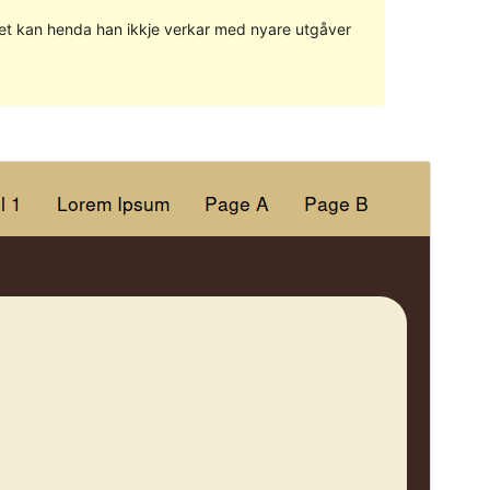
g det kan henda han ikkje verkar med nyare utgåver
Vis
Last ned
Versjon
1.0.6
Last updated
31. mai 2019
Active installations
Mindre enn 10
WordPress version
4.7
PHP version
5.6