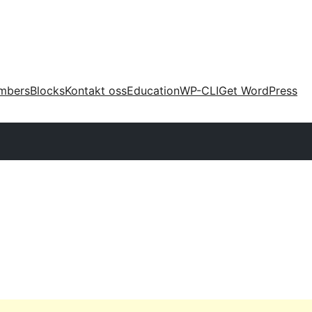
mbers
Blocks
Kontakt oss
Education
WP-CLI
Get WordPress