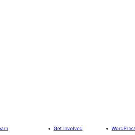
earn
Get Involved
WordPres