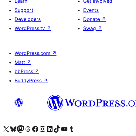
Learn
Get Involved
Support
Events
Developers
Donate
↗
WordPress.tv
↗
Swag
↗
WordPress.com
↗
Matt
↗
bbPress
↗
BuddyPress
↗
Visit our X (formerly Twitter) account
Visit our Bluesky account
Visit our Mastodon account
Visit our Threads account
Visit our Facebook page
Visit our Instagram account
Visit our LinkedIn account
Visit our TikTok account
Visit our YouTube channel
Visit our Tumblr account