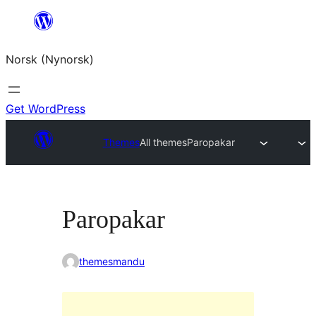
Skip
to
Norsk (Nynorsk)
content
Get WordPress
Themes
All themes
Paropakar
Paropakar
themesmandu