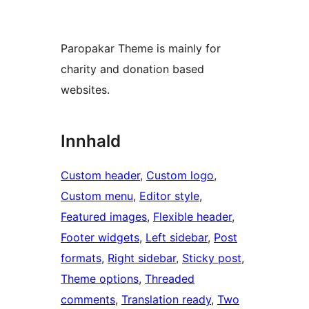
Paropakar Theme is mainly for
charity and donation based
websites.
Innhald
Custom header
, 
Custom logo
, 
Custom menu
, 
Editor style
, 
Featured images
, 
Flexible header
, 
Footer widgets
, 
Left sidebar
, 
Post
formats
, 
Right sidebar
, 
Sticky post
, 
Theme options
, 
Threaded
comments
, 
Translation ready
, 
Two