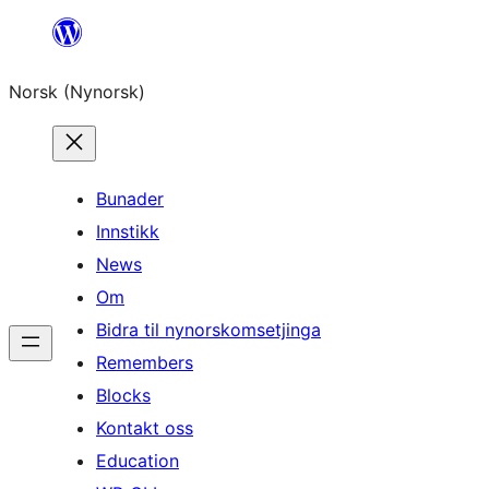
Skip
to
Norsk (Nynorsk)
content
Bunader
Innstikk
News
Om
Bidra til nynorskomsetjinga
Remembers
Blocks
Kontakt oss
Education