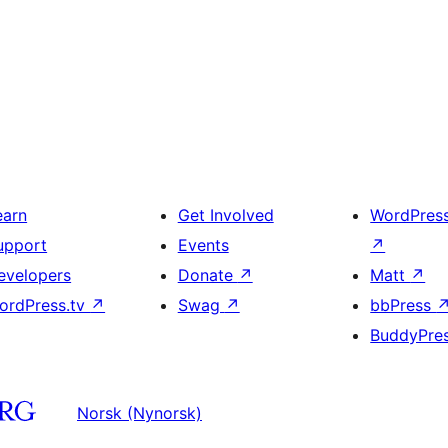
earn
Get Involved
WordPres
upport
Events
↗
evelopers
Donate
↗
Matt
↗
ordPress.tv
↗
Swag
↗
bbPress
BuddyPre
Norsk (Nynorsk)