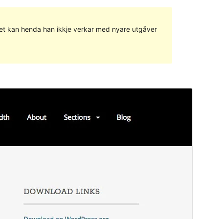
g det kan henda han ikkje verkar med nyare utgåver
Vis
Last ned
Versjon
2.8.0
Last updated
26. desember 2018
Active installations
1 000+
Theme homepage