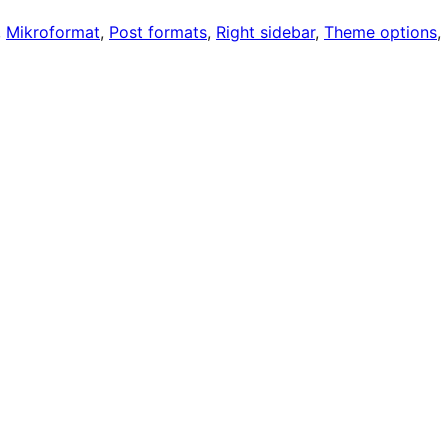
, 
Mikroformat
, 
Post formats
, 
Right sidebar
, 
Theme options
, 