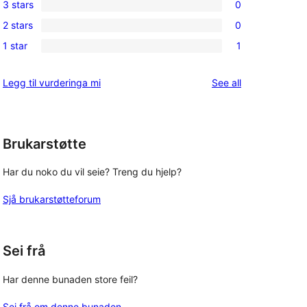
3 stars
0
star
4-
0
reviews
2 stars
0
star
3-
0
reviews
1 star
1
star
2-
1
reviews
star
1-
reviews
Legg til vurderinga mi
See all
reviews
star
review
Brukarstøtte
Har du noko du vil seie? Treng du hjelp?
Sjå brukarstøtteforum
Sei frå
Har denne bunaden store feil?
Sei frå om denne bunaden