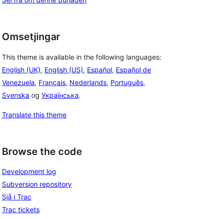
Omsetjingar
This theme is available in the following languages:
English (UK)
,
English (US)
,
Español
,
Español de
Venezuela
,
Français
,
Nederlands
,
Português
,
Svenska
og
Українська
.
Translate this theme
Browse the code
Development log
Subversion repository
Sjå i Trac
Trac tickets