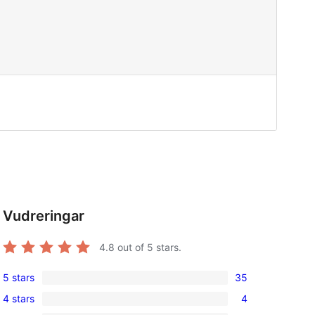
Vudreringar
4.8
out of 5 stars.
5 stars
35
35
4 stars
4
5-
4