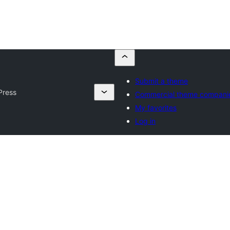
Submit a theme
 Press
Commercial theme compani
My favorites
Log in