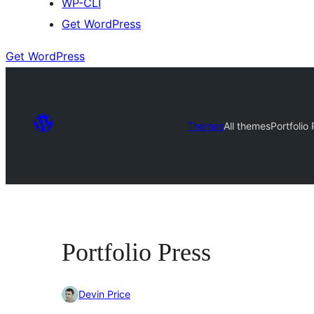
WP-CLI
Get WordPress
Get WordPress
Themes
All themes
Portfolio
Portfolio Press
Devin Price