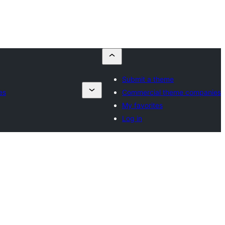
Submit a theme
es
Commercial theme companies
My favorites
Log in