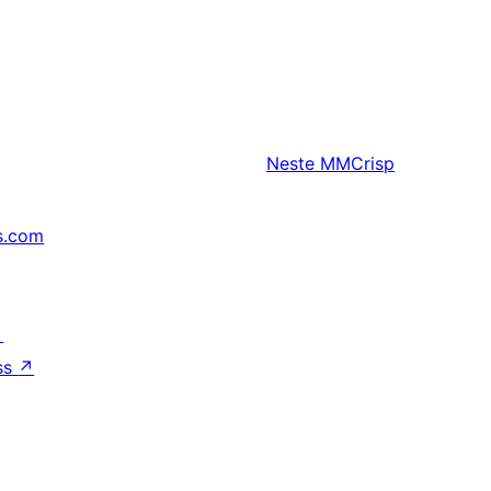
Neste
MMCrisp
s.com
↗
ss
↗