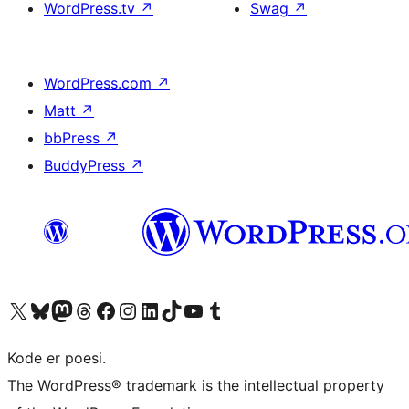
WordPress.tv
↗
Swag
↗
WordPress.com
↗
Matt
↗
bbPress
↗
BuddyPress
↗
Visit our X (formerly Twitter) account
Visit our Bluesky account
Visit our Mastodon account
Visit our Threads account
Visit our Facebook page
Visit our Instagram account
Visit our LinkedIn account
Visit our TikTok account
Visit our YouTube channel
Visit our Tumblr account
Kode er poesi.
The WordPress® trademark is the intellectual property