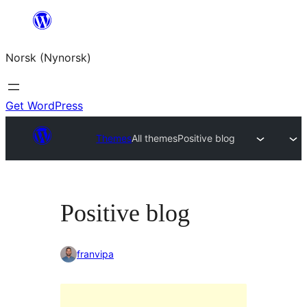
Skip
to
Norsk (Nynorsk)
content
Get WordPress
Themes
All themes
Positive blog
Positive blog
franvipa