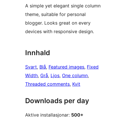
A simple yet elegant single column
theme, suitable for personal
blogger. Looks great on every
devices with responsive design.
Innhald
Svart
, 
Blå
, 
Featured images
, 
Fixed
Width
, 
Grå
, 
Ljos
, 
One column
, 
Threaded comments
, 
Kvit
Downloads per day
Aktive installasjonar:
500+