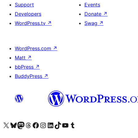
Support
Events
Developers
Donate
↗
WordPress.tv
↗
Swag
↗
WordPress.com
↗
Matt
↗
bbPress
↗
BuddyPress
↗
Visit our X (formerly Twitter) account
Visit our Bluesky account
Visit our Mastodon account
Visit our Threads account
Visit our Facebook page
Visit our Instagram account
Visit our LinkedIn account
Visit our TikTok account
Visit our YouTube channel
Visit our Tumblr account