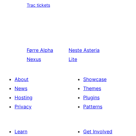
Trac tickets
Førre
Alpha
Neste
Asteria
Nexus
Lite
About
Showcase
News
Themes
Hosting
Plugins
Privacy
Patterns
Learn
Get Involved