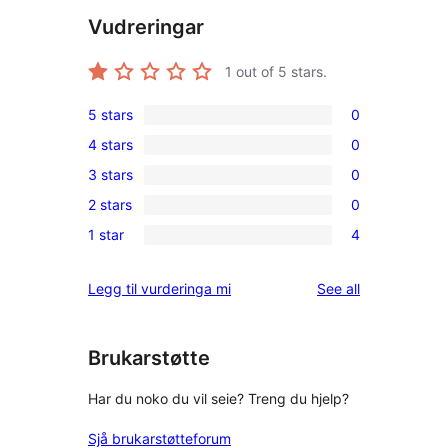
Vudreringar
1
out of 5 stars.
5 stars
0
0
4 stars
0
5-
0
3 stars
0
star
4-
0
reviews
2 stars
0
star
3-
0
reviews
1 star
4
star
2-
4
reviews
star
1-
reviews
Legg til vurderinga mi
See all
reviews
star
reviews
Brukarstøtte
Har du noko du vil seie? Treng du hjelp?
Sjå brukarstøtteforum