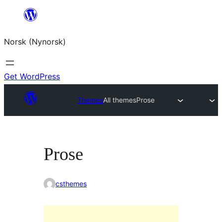
Skip
to
Norsk (Nynorsk)
content
Get WordPress
Themes
All themes
Prose
Prose
csthemes