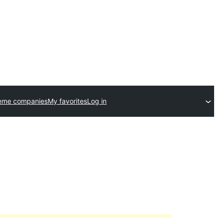
eme companies
My favorites
Log in