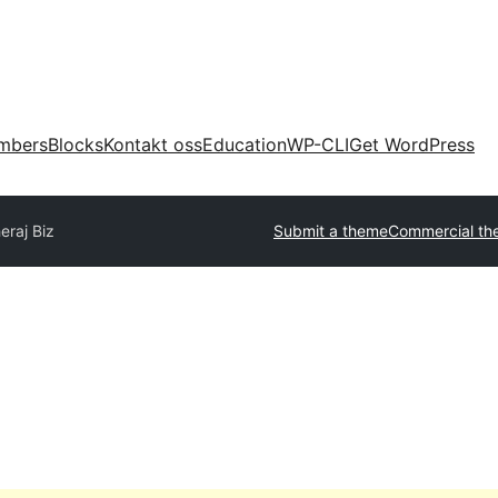
mbers
Blocks
Kontakt oss
Education
WP-CLI
Get WordPress
eraj Biz
Submit a theme
Commercial th