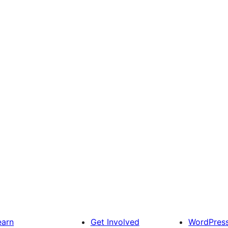
earn
Get Involved
WordPres