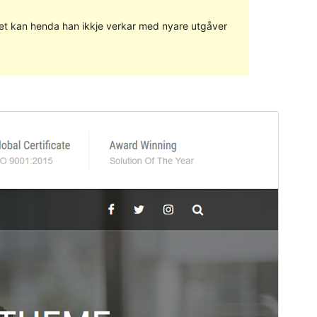
g det kan henda han ikkje verkar med nyare utgåver
Vis
Last ned
Dette er ein underbunad til
BC Business
Consulting
.
Versjon
1.0
Last updated
22. april 2018
Active installations
Mindre enn 10
WordPress version
4.0
Theme homepage