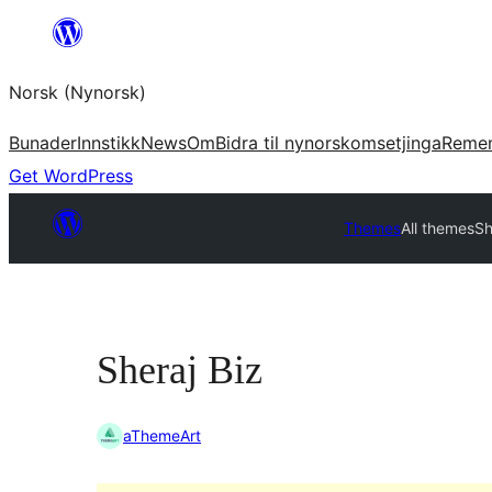
Skip
to
Norsk (Nynorsk)
content
Bunader
Innstikk
News
Om
Bidra til nynorskomsetjinga
Reme
Get WordPress
Themes
All themes
Sh
Sheraj Biz
aThemeArt