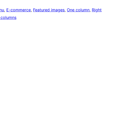
nu
, 
E-commerce
, 
Featured images
, 
One column
, 
Right
 columns