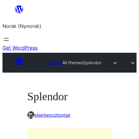
Skip
to
Norsk (Nynorsk)
content
Get WordPress
Themes
All themes
Splendor
Splendor
stephencottontail