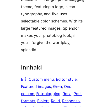
theme, featuring a logo, clean
typography, and five user-
selectable color schemes. With its
large featured images, Splendor
makes your photoblog look, if
you’ll forgive the wordplay,
splendid.
Innhald
Blå
, 
Custom menu
, 
Editor style
, 
Featured images
, 
Grøn
, 
One
column
, 
Fotoblogging
, 
Rosa
, 
Post
formats
, 
Fiolett
, 
Raud
, 
Responsiv