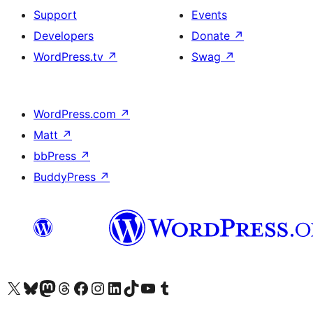
Support
Events
Developers
Donate
↗
WordPress.tv
↗
Swag
↗
WordPress.com
↗
Matt
↗
bbPress
↗
BuddyPress
↗
Visit our X (formerly Twitter) account
Visit our Bluesky account
Visit our Mastodon account
Visit our Threads account
Visit our Facebook page
Visit our Instagram account
Visit our LinkedIn account
Visit our TikTok account
Visit our YouTube channel
Visit our Tumblr account