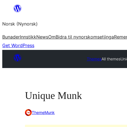
Skip
to
Norsk (Nynorsk)
content
Bunader
Innstikk
News
Om
Bidra til nynorskomsetjinga
Reme
Get WordPress
Themes
All themes
Un
Unique Munk
ThemeMunk