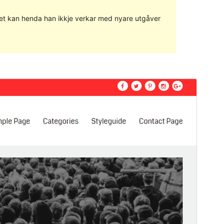
g det kan henda han ikkje verkar med nyare utgåver
Vis
Last ned
Versjon
1.0.5
Last updated
1. mars 2017
Active installations
Mindre enn 10
WordPress version
4.0
Theme homepage