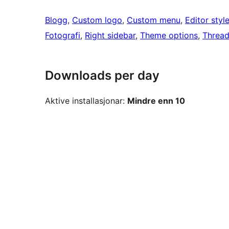
Blogg
, 
Custom logo
, 
Custom menu
, 
Editor styl
Fotografi
, 
Right sidebar
, 
Theme options
, 
Threa
Downloads per day
Aktive installasjonar:
Mindre enn 10