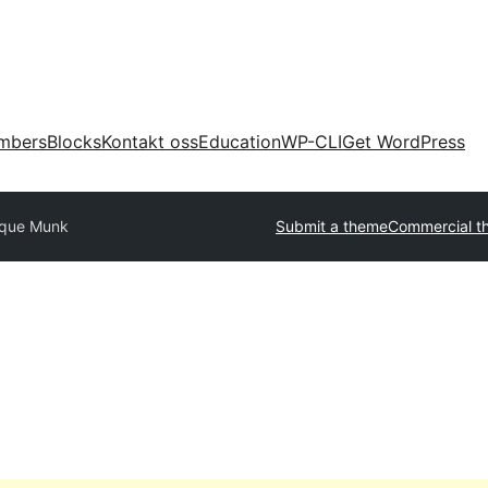
mbers
Blocks
Kontakt oss
Education
WP-CLI
Get WordPress
ique Munk
Submit a theme
Commercial t