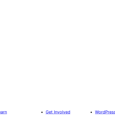
earn
Get Involved
WordPres