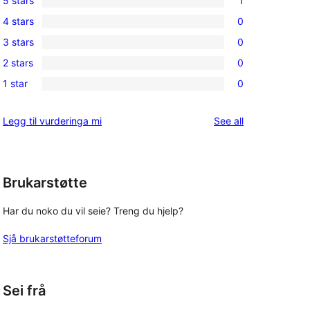
5 stars
1
1
4 stars
0
5-
0
3 stars
0
star
4-
0
review
2 stars
0
star
3-
0
 
reviews
1 star
0
star
2-
0
reviews
star
1-
reviews
Legg til vurderinga mi
See all
reviews
star
reviews
Brukarstøtte
Har du noko du vil seie? Treng du hjelp?
Sjå brukarstøtteforum
Sei frå