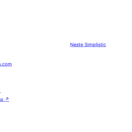
Neste
Simplistic
s.com
↗
ss
↗