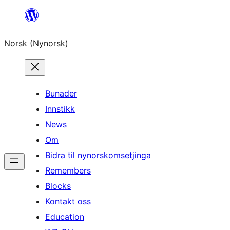
Skip
to
Norsk (Nynorsk)
content
Bunader
Innstikk
News
Om
Bidra til nynorskomsetjinga
Remembers
Blocks
Kontakt oss
Education