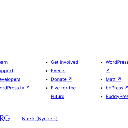
earn
Get Involved
WordPres
upport
Events
↗
evelopers
Donate
↗
Matt
↗
ordPress.tv
↗
Five for the
bbPress
Future
BuddyPre
Norsk (Nynorsk)