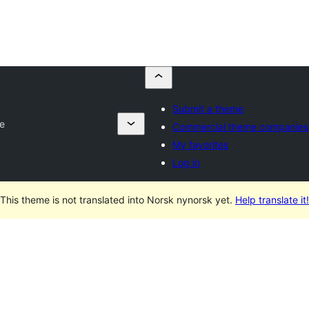
Submit a theme
e
Commercial theme companies
My favorites
Log in
This theme is not translated into Norsk nynorsk yet.
Help translate it!