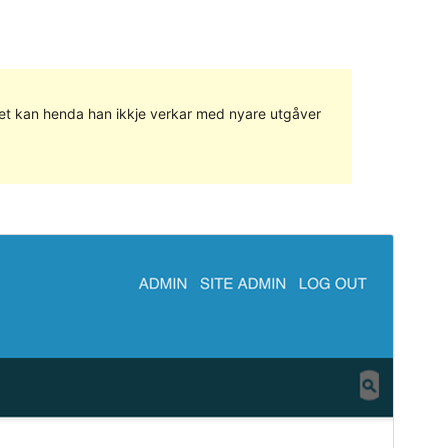
g det kan henda han ikkje verkar med nyare utgåver
Vis
Last ned
Versjon
0.2.1
Last updated
7. desember 2015
Active installations
30+
Theme homepage