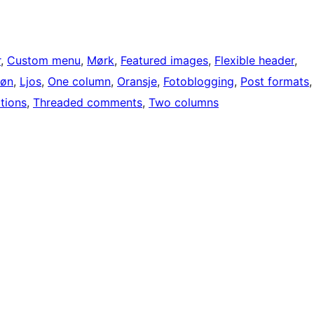
r
, 
Custom menu
, 
Mørk
, 
Featured images
, 
Flexible header
, 
røn
, 
Ljos
, 
One column
, 
Oransje
, 
Fotoblogging
, 
Post formats
,
tions
, 
Threaded comments
, 
Two columns