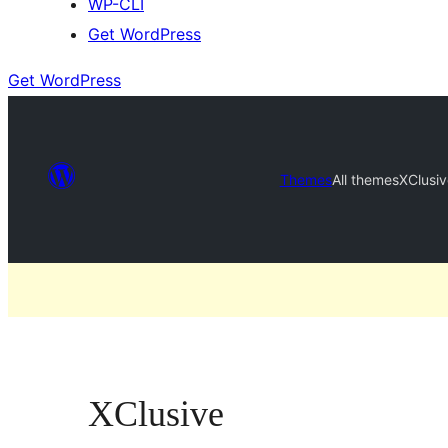
WP-CLI
Get WordPress
Get WordPress
Themes
All themes
XClusiv
XClusive