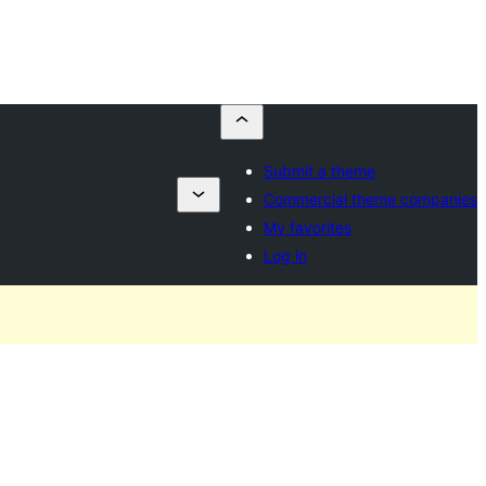
Submit a theme
Commercial theme companies
My favorites
Log in