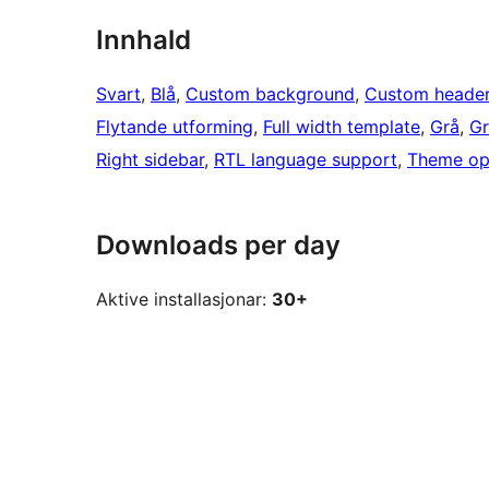
Innhald
Svart
, 
Blå
, 
Custom background
, 
Custom heade
Flytande utforming
, 
Full width template
, 
Grå
, 
G
Right sidebar
, 
RTL language support
, 
Theme op
Downloads per day
Aktive installasjonar:
30+