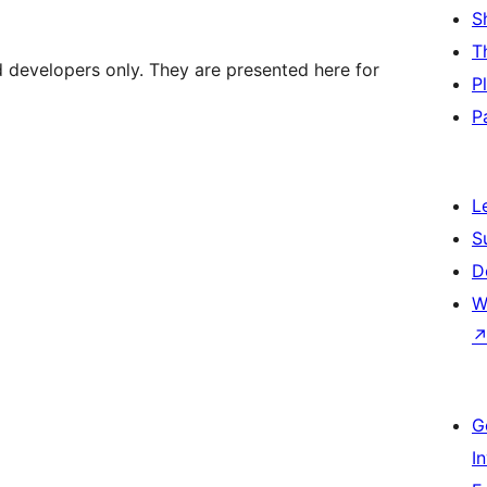
S
T
d developers only. They are presented here for
P
P
L
S
D
W
G
I