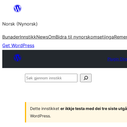
Skip
to
Norsk (Nynorsk)
content
Bunader
Innstikk
News
Om
Bidra til nynorskomsetjinga
Reme
Get WordPress
Plugin Dir
Søk
gjennom
innstikk
Dette innstikket
er ikkje testa med dei tre siste u
WordPress.