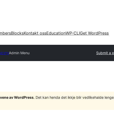
mbers
Blocks
Kontakt oss
Education
WP-CLI
Get WordPress
ectory
Admin Menu
Submit a p
tgåvene av WordPress
. Det kan henda det ikkje blir vedlikehalde len