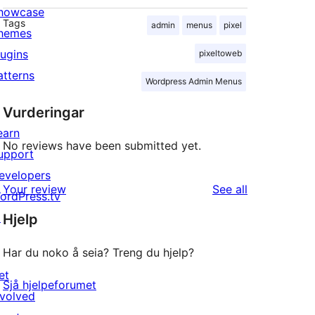
howcase
Tags
admin
menus
pixel
hemes
lugins
pixeltoweb
atterns
Wordpress Admin Menus
Vurderingar
earn
No reviews have been submitted yet.
upport
evelopers
reviews
Your review
See all
ordPress.tv
↗
Hjelp
Har du noko å seia? Treng du hjelp?
et
Sjå hjelpeforumet
nvolved