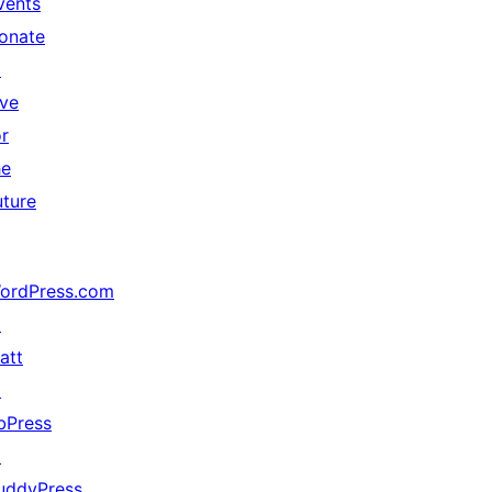
vents
onate
↗
ive
or
he
uture
ordPress.com
↗
att
↗
bPress
↗
uddyPress