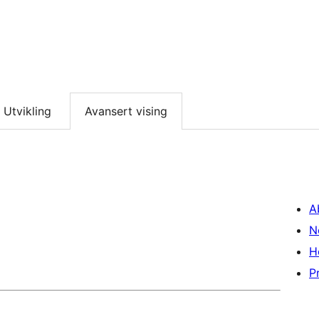
Utvikling
Avansert vising
A
N
H
P