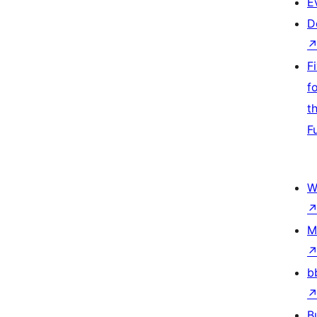
E
D
F
f
t
F
W
M
b
B