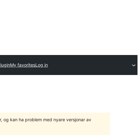
lugin
My favorites
Log in
ger, og kan ha problem med nyare versjonar av