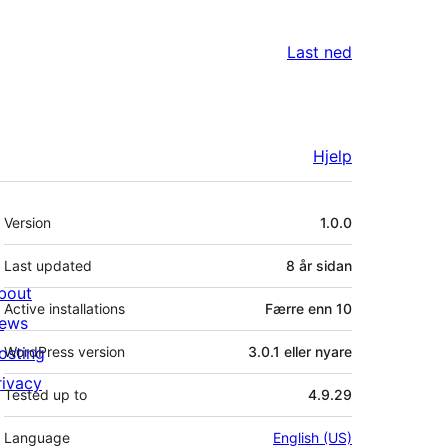
Last ned
Hjelp
Om
Version
1.0.0
Last updated
8 år
sidan
bout
Active installations
Færre enn 10
ews
osting
WordPress version
3.0.1 eller nyare
rivacy
Tested up to
4.9.29
Language
English (US)