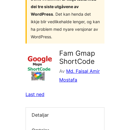
dei tre siste utgåvene av
WordPress
. Det kan henda det
ikkje blir vedlikehalde lenger, og kan
ha problem med nyare versjonar av
WordPress.
Fam Gmap
ShortCode
Av
Md. Faisal Amir
Mostafa
Last ned
Detaljar