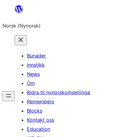
Skip
to
Norsk (Nynorsk)
content
Bunader
Innstikk
News
Om
Bidra til nynorskomsetjinga
Remembers
Blocks
Kontakt oss
Education