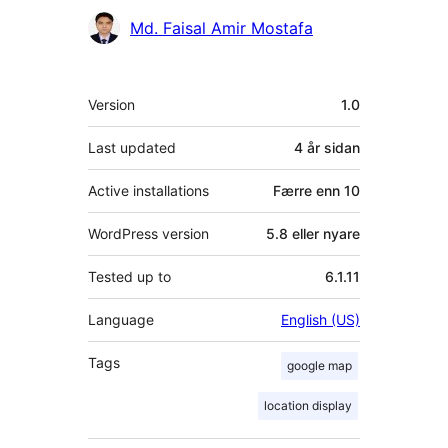
Contributors
Md. Faisal Amir Mostafa
Om
Version
1.0
Last updated
4 år
sidan
Active installations
Færre enn 10
WordPress version
5.8 eller nyare
Tested up to
6.1.11
Language
English (US)
Tags
google map
location display