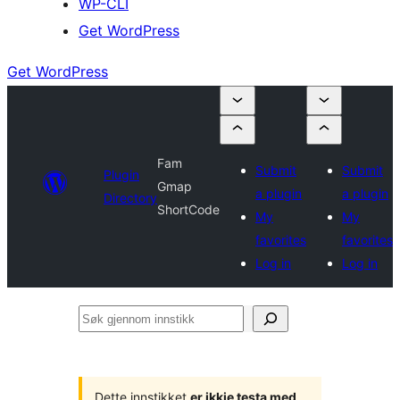
WP-CLI
Get WordPress
Get WordPress
Fam
Submit
Submit
Plugin
Gmap
a plugin
a plugin
Directory
ShortCode
My
My
favorites
favorites
Log in
Log in
Søk
gjennom
innstikk
Dette innstikket
er ikkje testa med