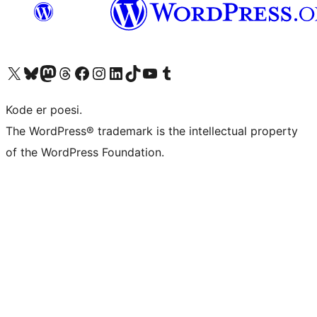
Visit our X (formerly Twitter) account
Visit our Bluesky account
Visit our Mastodon account
Visit our Threads account
Visit our Facebook page
Visit our Instagram account
Visit our LinkedIn account
Visit our TikTok account
Visit our YouTube channel
Visit our Tumblr account
Kode er poesi.
The WordPress® trademark is the intellectual property
of the WordPress Foundation.